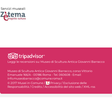
Servizi museali
Leggi le recensioni su:
Museo di Scultura Antica Giovanni Barracco
Museo di Scultura Antica Giovanni Barracco, corso Vittorio
Emanuele 166/A - 00186 Roma - Tel. 060608 - Email:
info.museobarracco@comune.roma.it
© 2017 Musei in Comune
/
Privacy
/
Esclusione delle
Responsabilità
/
Credits
/
Accessibilità del sito web
/
XML-rss