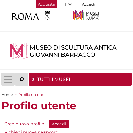
Acquista
Accedi
MUSEO DI SCULTURA ANTICA
GIOVANNI BARRACCO
TUTTI I MUSEI
Home
>
Profilo utente
Tu sei qui
Profilo utente
Crea nuovo profilo
Accedi
(scheda attiva)
Schede primarie
Richiedi nuova password