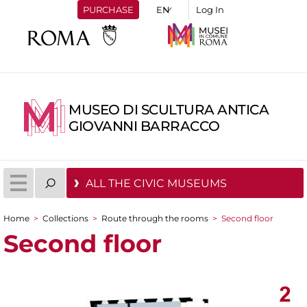
PURCHASE
Log In
MUSEO DI SCULTURA ANTICA
GIOVANNI BARRACCO
ALL THE CIVIC MUSEUMS
Home
>
Collections
>
Route through the rooms
>
Second floor
You are here
Second floor