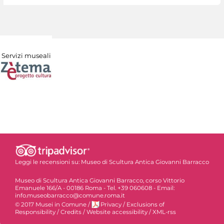
Servizi museali
Leggi le recensioni su:
Museo di Scultura Antica Giovanni Barracco
Museo di Scultura Antica Giovanni Barracco, corso Vittorio
Emanuele 166/A - 00186 Roma - Tel. +39 060608 - Email:
info.museobarracco@comune.roma.it
© 2017 Musei in Comune
/
Privacy
/
Exclusions of
Responsibility
/
Credits
/
Website accessibility
/
XML-rss