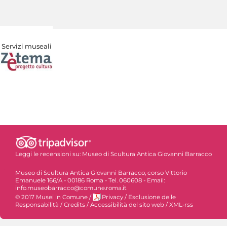
Servizi museali
Leggi le recensioni su:
Museo di Scultura Antica Giovanni Barracco
Museo di Scultura Antica Giovanni Barracco, corso Vittorio
Emanuele 166/A - 00186 Roma - Tel. 060608 - Email:
info.museobarracco@comune.roma.it
© 2017 Musei in Comune
/
Privacy
/
Esclusione delle
Responsabilità
/
Credits
/
Accessibilità del sito web
/
XML-rss