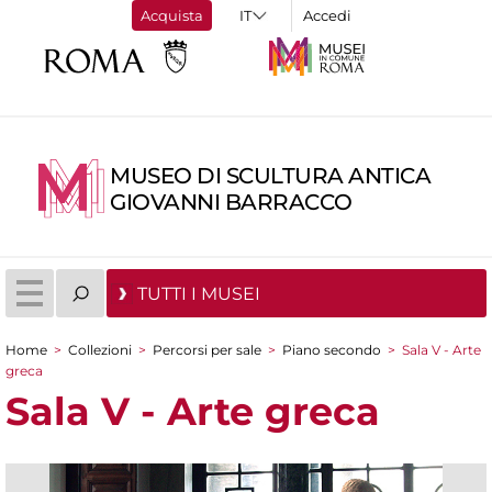
Acquista
Accedi
MUSEO DI SCULTURA ANTICA
GIOVANNI BARRACCO
TUTTI I MUSEI
Home
>
Collezioni
>
Percorsi per sale
>
Piano secondo
>
Sala V - Arte
Tu sei qui
greca
Sala V - Arte greca