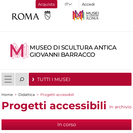
Acquista
Accedi
MUSEO DI SCULTURA ANTICA
GIOVANNI BARRACCO
TUTTI I MUSEI
Home
>
Didattica
>
Progetti accessibili
Tu sei qui
Progetti accessibili
In archivio
In corso
(scheda attiva)