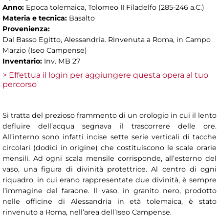
Anno:
Epoca tolemaica, Tolomeo II Filadelfo (285-246 a.C.)
Materia e tecnica:
Basalto
Provenienza:
Dal Basso Egitto, Alessandria. Rinvenuta a Roma, in Campo
Marzio (Iseo Campense)
Inventario:
Inv. MB 27
> Effettua il login per aggiungere questa opera al tuo
percorso
Si tratta del prezioso frammento di un orologio in cui il lento
defluire dell’acqua segnava il trascorrere delle ore.
All’interno sono infatti incise sette serie verticali di tacche
circolari (dodici in origine) che costituiscono le scale orarie
mensili. Ad ogni scala mensile corrisponde, all’esterno del
vaso, una figura di divinità protettrice. Al centro di ogni
riquadro, in cui erano rappresentate due divinità, è sempre
l’immagine del faraone. Il vaso, in granito nero, prodotto
nelle officine di Alessandria in età tolemaica, è stato
rinvenuto a Roma, nell’area dell’Iseo Campense.