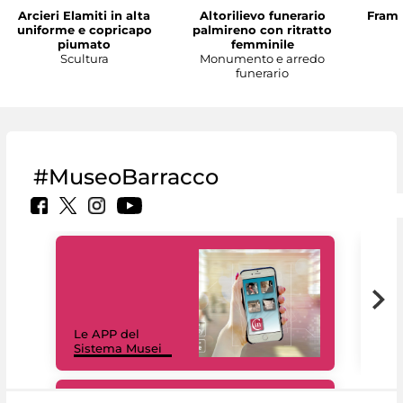
Arcieri Elamiti in alta
Altorilievo funerario
Framm
uniforme e copricapo
palmireno con ritratto
piumato
femminile
Scultura
Monumento e arredo
funerario
#MuseoBarracco
Il 
Le APP del
Mus
Sistema Musei
net