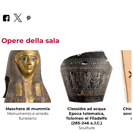
Opere della sala
Maschera di mummia
Clessidra ad acqua
Chio
Monumento e arredo
Epoca tolemaica,
sovr
funerario
Tolomeo el Filadelfo
c
(285-246 a.J.C.)
Scultura