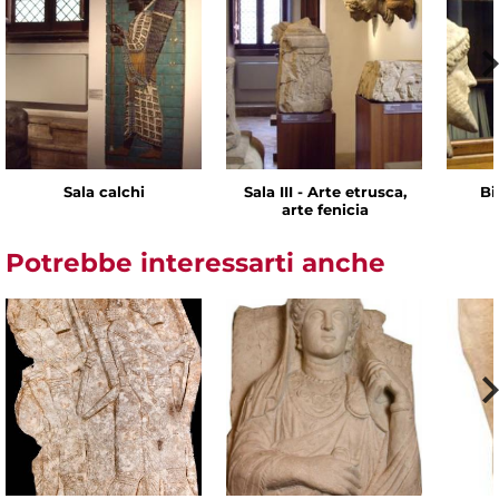
Sala calchi
Sala III - Arte etrusca,
Bi
arte fenicia
Potrebbe interessarti anche