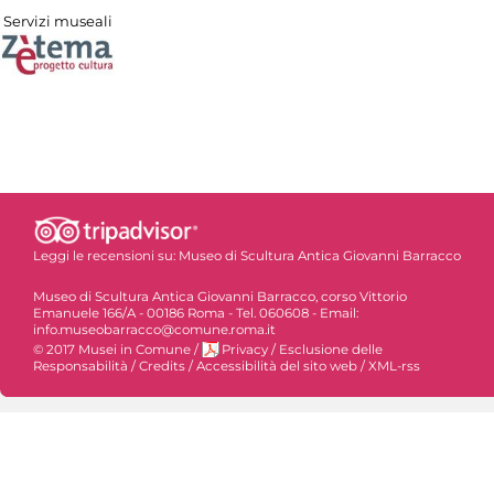
Servizi museali
Leggi le recensioni su:
Museo di Scultura Antica Giovanni Barracco
Museo di Scultura Antica Giovanni Barracco, corso Vittorio
Emanuele 166/A - 00186 Roma - Tel. 060608 - Email:
info.museobarracco@comune.roma.it
© 2017 Musei in Comune
/
Privacy
/
Esclusione delle
Responsabilità
/
Credits
/
Accessibilità del sito web
/
XML-rss