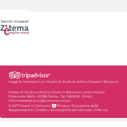
Servizi museali
Leggi le recensioni su:
Museo di Scultura Antica Giovanni Barracco
Museo di Scultura Antica Giovanni Barracco, corso Vittorio
Emanuele 166/A - 00186 Roma - Tel. 060608 - Email:
info.museobarracco@comune.roma.it
© 2017 Musei in Comune
/
Privacy
/
Esclusione delle
Responsabilità
/
Credits
/
Accessibilità del sito web
/
XML-rss