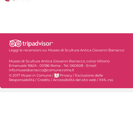
Leggi le recensioni su:
Museo di Scultura Antica Giovanni Barracco
Museo di Scultura Antica Giovanni Barracco, corso Vittorio
Emanuele 166/A - 00186 Roma - Tel. 060608 - Email:
info.museobarracco@comune.roma.it
© 2017 Musei in Comune
/
Privacy
/
Esclusione delle
Responsabilità
/
Credits
/
Accessibilità del sito web
/
XML-rss