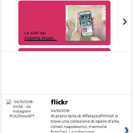
Il 
Le APP del
Mus
Sistema Musei
net
#DiscoverMiC
04/10/2018
Al piano terra di #PalazzoPrimoli si
trova una collezione di opere d’arte,
cimeli napoleonici, memorie
familiari. La collezione