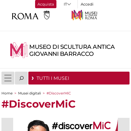
Acquista
Accedi
MUSEO DI SCULTURA ANTICA
GIOVANNI BARRACCO
TUTTI I MUSEI
Home
>
Musei digitali
>
#DiscoverMiC
Tu sei qui
#DiscoverMiC