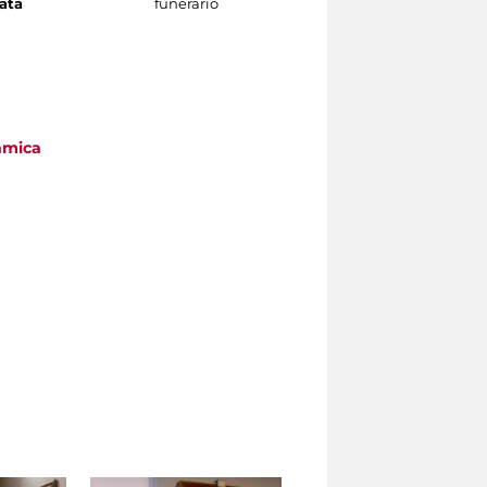
ata
funerario
a
tamica