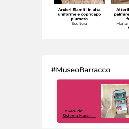
Arcieri Elamiti in alta
Altori
uniforme e copricapo
palmire
piumato
f
Scultura
Monum
#MuseoBarracco
Le APP del
Sistema Musei