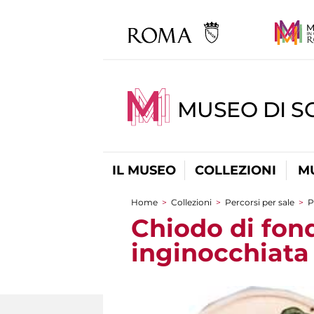
MUSEO DI S
IL MUSEO
COLLEZIONI
M
Home
>
Collezioni
>
Percorsi per sale
>
P
Tu sei qui
Chiodo di fon
inginocchiata