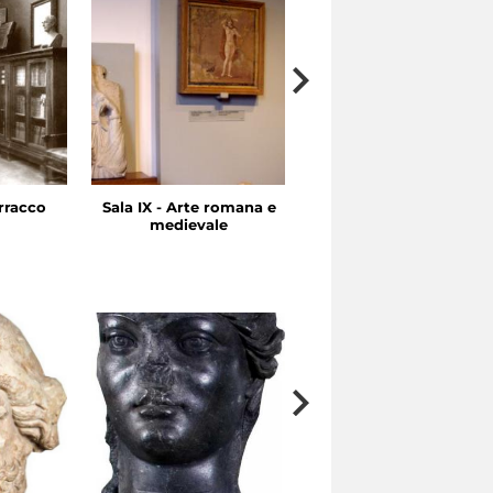
rracco
Sala IX - Arte romana e
Sale VII-VIII - Arte
medievale
ellenistica