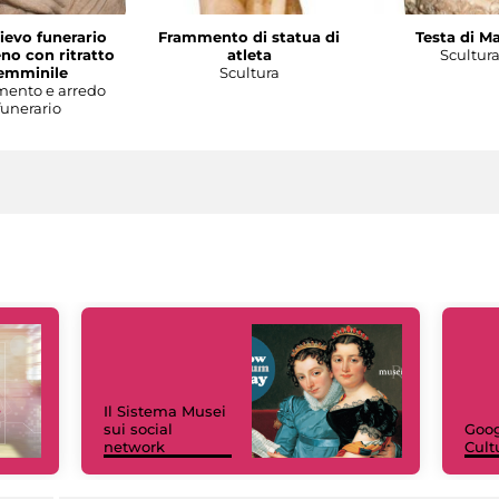
lievo funerario
Frammento di statua di
Testa di M
no con ritratto
atleta
Scultur
emminile
Scultura
ento e arredo
funerario
Il Sistema Musei
sui social
Goog
network
Cult