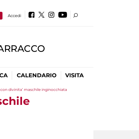
a
Accedi
BARRACCO
ICA
CALENDARIO
VISITA
con divinita’ maschile inginocchiata
schile