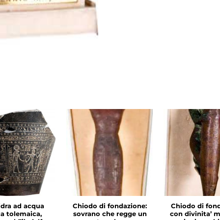
idra ad acqua
Chiodo di fondazione:
Chiodo di fon
a tolemaica,
sovrano che regge un
con divinita’ 