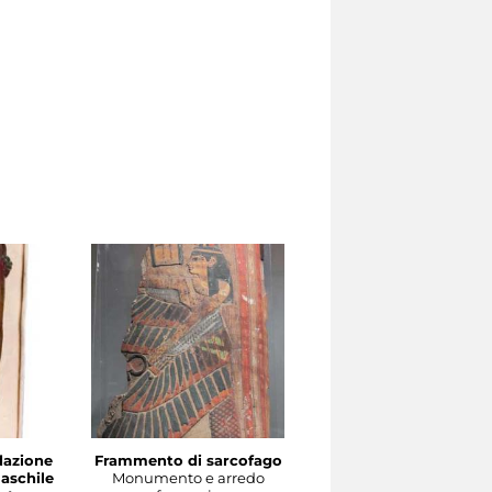
dazione
Frammento di sarcofago
Modello di scultura
maschile
Monumento e arredo
Scultura