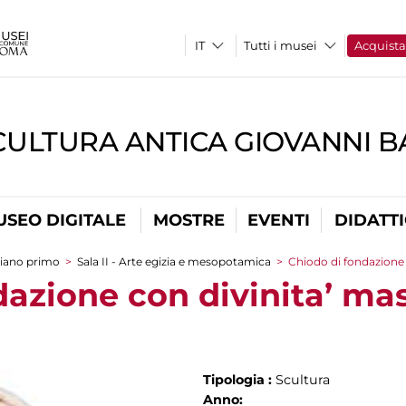
Tutti i musei
Acquist
CULTURA ANTICA GIOVANNI 
USEO DIGITALE
MOSTRE
EVENTI
DIDATT
iano primo
>
Sala II - Arte egizia e mesopotamica
>
Chiodo di fondazione 
dazione con divinita’ ma
Tipologia :
Scultura
Anno: