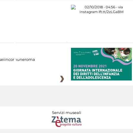
eiincomuneroma
Servizi museali