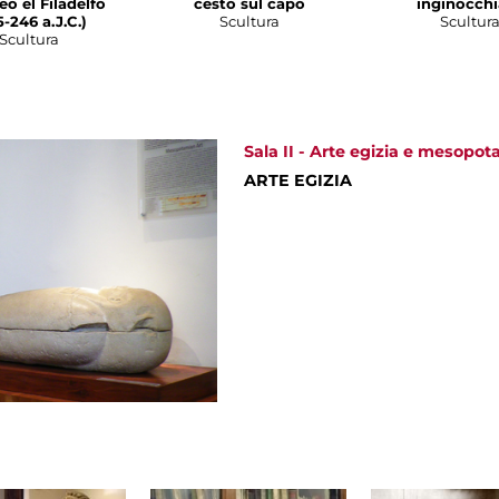
o el Filadelfo
cesto sul capo
inginocchi
-246 a.J.C.)
Scultura
Scultur
Scultura
Sala II - Arte egizia e mesopo
ARTE EGIZIA