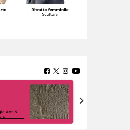
arte
Ritratto femminile
Testa di atleta
a
Scultura
Scultura
le Arts &
ure
I like MiC