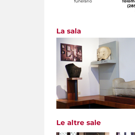
funerario
Tolome
(285
La sala
Le altre sale