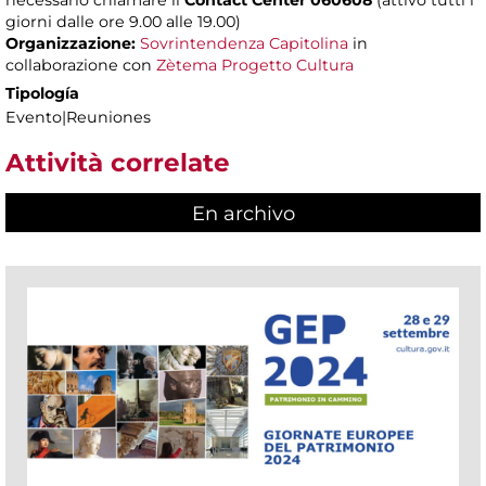
necessario chiamare il
Contact Center 060608
(attivo tutti i
giorni dalle ore 9.00 alle 19.00)
Organizzazione:
Sovrintendenza Capitolina
in
collaborazione con
Zètema Progetto Cultura
Tipología
Evento|Reuniones
Attività correlate
En archivo