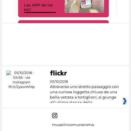
Las APP de los
I Mi
MiC
net
#DiscoverMiC
05/10/2018
Attraverso uno stretto passaggio con
una curiosa loggetta chiusa da una
bella vetrata a tortiglioni, si giunge
all'ultima stanza della
museiincomuneroma