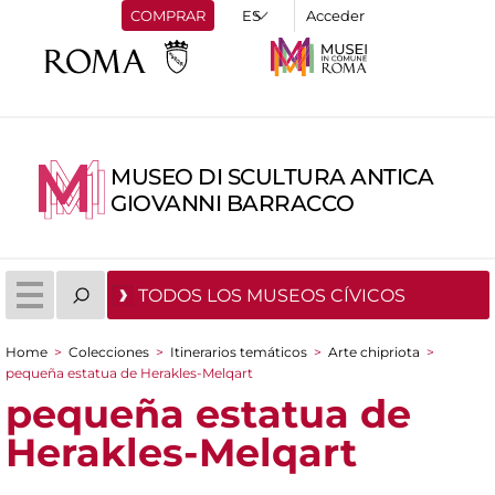
COMPRAR
Acceder
MUSEO DI SCULTURA ANTICA
GIOVANNI BARRACCO
TODOS LOS MUSEOS CÍVICOS
Home
>
Colecciones
>
Itinerarios temáticos
>
Arte chipriota
>
You are here
pequeña estatua de Herakles-Melqart
pequeña estatua de
Herakles-Melqart