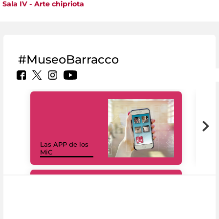
Sala IV - Arte chipriota
#MuseoBarracco
Las APP de los
I Mi
MiC
net