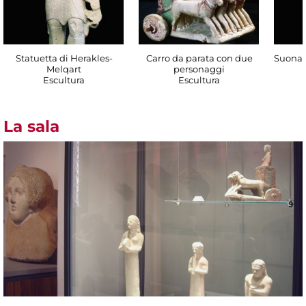
Statuetta di Herakles-
Carro da parata con due
Suonat
Melqart
personaggi
Escultura
Escultura
La sala