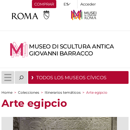
COMPRAR
Acceder
MUSEO DI SCULTURA ANTICA
GIOVANNI BARRACCO
TODOS LOS MUSEOS CÍVICOS
Home
>
Colecciones
>
Itinerarios temáticos
>
Arte egipcio
You are here
Arte egipcio