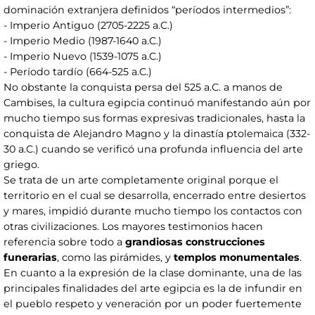
dominación extranjera definidos “períodos intermedios”:
- Imperio Antiguo (2705-2225 a.C.)
- Imperio Medio (1987-1640 a.C.)
- Imperio Nuevo (1539-1075 a.C.)
- Período tardío (664-525 a.C.)
No obstante la conquista persa del 525 a.C. a manos de
Cambises, la cultura egipcia continuó manifestando aún por
mucho tiempo sus formas expresivas tradicionales, hasta la
conquista de Alejandro Magno y la dinastía ptolemaica (332-
30 a.C.) cuando se verificó una profunda influencia del arte
griego.
Se trata de un arte completamente original porque el
territorio en el cual se desarrolla, encerrado entre desiertos
y mares, impidió durante mucho tiempo los contactos con
otras civilizaciones. Los mayores testimonios hacen
referencia sobre todo a
grandiosas construcciones
funerarias
, como las pirámides, y
templos monumentales
.
En cuanto a la expresión de la clase dominante, una de las
principales finalidades del arte egipcia es la de infundir en
el pueblo respeto y veneración por un poder fuertemente