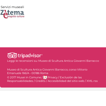
Servizi museali
Leggi le recensioni su:
Museo di Scultura Antica Giovanni Barracco
Museo di Scultura Antica Giovanni Barracco, corso Vittorio
Emanuele 166/A - 00186 Roma
© 2017 Musei in Comune
/
Privacy
/
Exclusiòn de las
Responsabilidades
/
Credits
/
Accesibilidad del sitio web
/
XML-rss