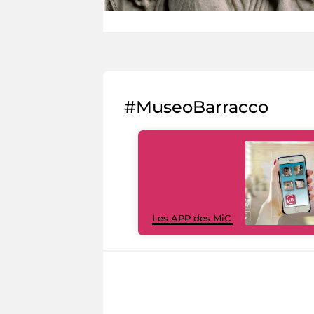
#MuseoBarracco
Les APP des MiC