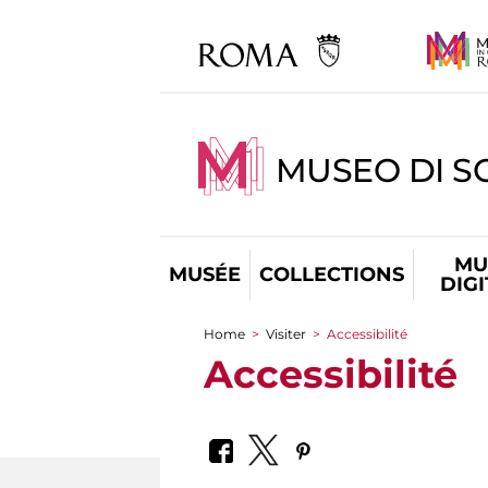
MUSEO DI S
MU
MUSÉE
COLLECTIONS
DIG
Home
>
Visiter
>
Accessibilité
You are here
Accessibilité