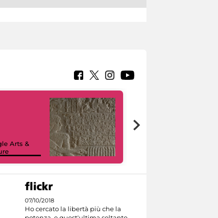
le Arts &
ure
I like MiC
07/10/2018
Ho cercato la libertà più che la
potenza, e quest'ultima soltanto