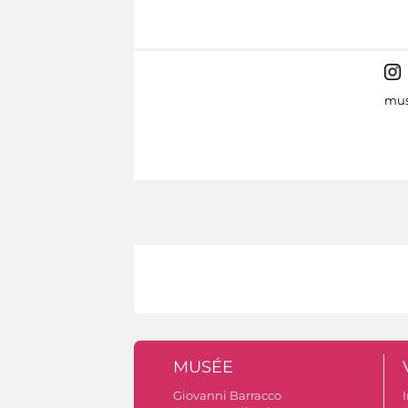
mus
MUSÉE
Giovanni Barracco
I