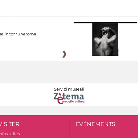
eiincomuneroma
Servizi museali
VISITER
EVÉNEMENTS
nfos utiles