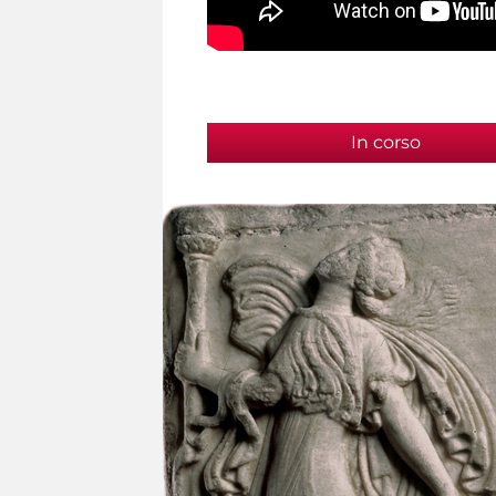
In corso
(active t