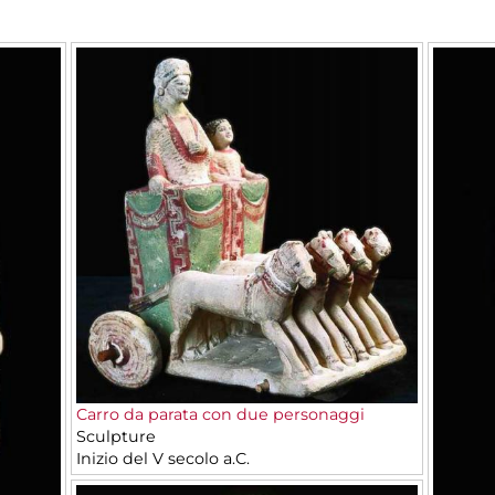
Carro da parata con due personaggi
Sculpture
Inizio del V secolo a.C.