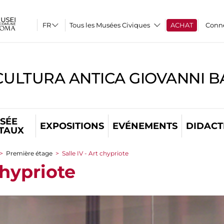
Tous les Musées Civiques
ACHAT
Conn
CULTURA ANTICA GIOVANNI 
SÉE
EXPOSITIONS
EVÉNEMENTS
DIDACT
ITAUX
>
Première étage
>
Salle IV - Art chypriote
chypriote