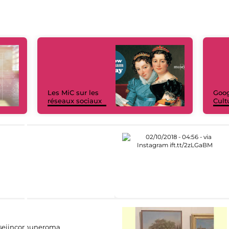
Les MiC sur les
Goog
réseaux sociaux
Cult
eiincomuneroma