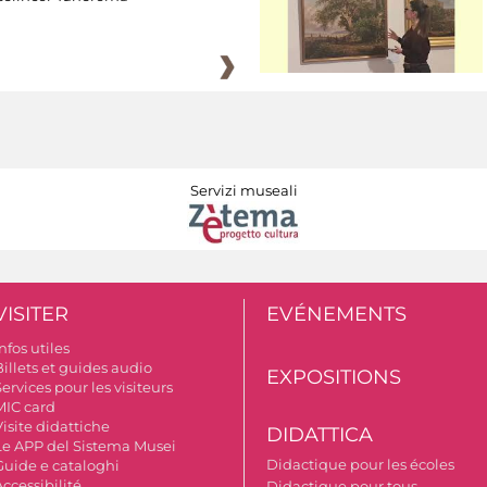
Servizi museali
VISITER
EVÉNEMENTS
nfos utiles
illets et guides audio
EXPOSITIONS
ervices pour les visiteurs
MIC card
isite didattiche
DIDATTICA
Le APP del Sistema Musei
Didactique pour les écoles
Guide e cataloghi
ccessibilité
Didactique pour tous