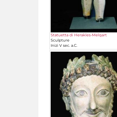
Statuetta di Herakles-Melqart
Sculpture
Inizi V sec. a.C.