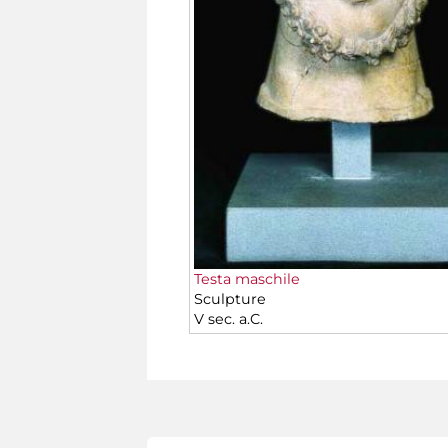
Testa maschile
Sculpture
V sec. a.C.