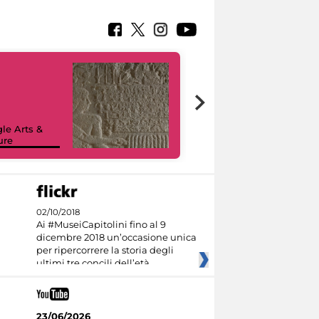
le Arts &
ure
I like MiC
02/10/2018
Ai #MuseiCapitolini fino al 9
dicembre 2018 un’occasione unica
per ripercorrere la storia degli
ultimi tre concili dell’età
23/06/2026