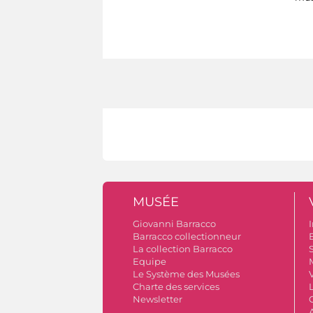
MUSÉE
Giovanni Barracco
I
Barracco collectionneur
B
La collection Barracco
S
Equipe
Le Système des Musées
V
Charte des services
Newsletter
A