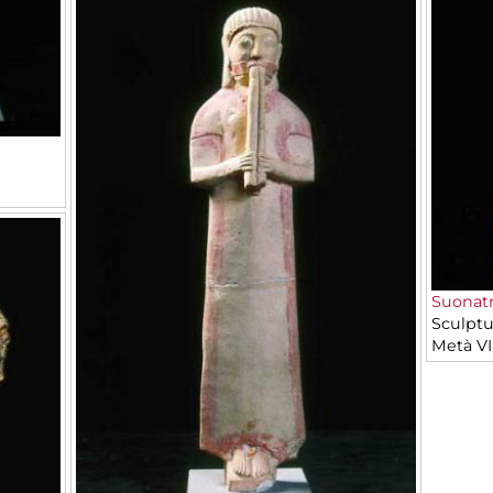
Suonatr
Sculptu
Metà VI 