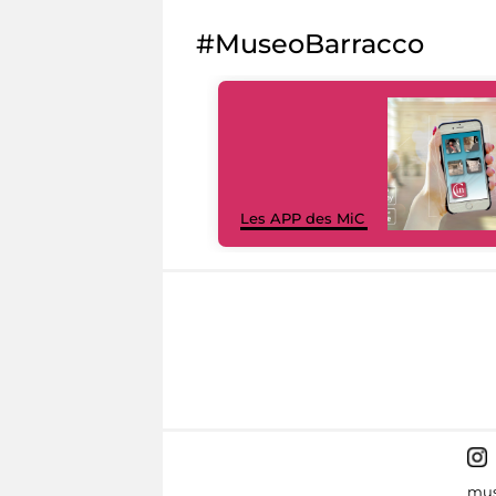
#MuseoBarracco
Les APP des MiC
mus