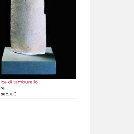
ice di tamburello
re
sec. a.C.