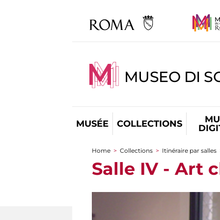
MUSEO DI S
MU
MUSÉE
COLLECTIONS
DIG
Home
>
Collections
>
Itinéraire par salles
You are here
Salle IV - Art 