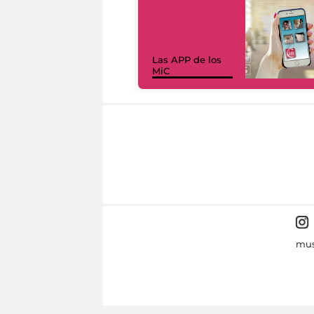
Las APP de los
MiC
mus