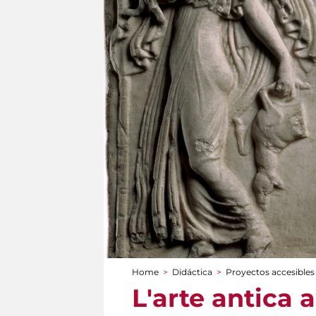
Home
>
Didáctica
>
Proyectos accesibles
You are here
L'arte antica 