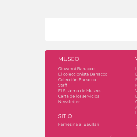
MUSEO
Giovanni Barracco
I
El coleccionista Barracco
Colección Barracco
S
Staff
El Sistema de Museos
V
Carta de los servicios
Newsletter
SITIO
Farnesina ai Baullari