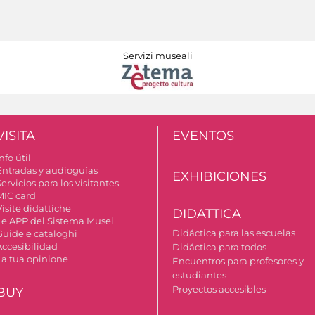
Servizi museali
VISITA
EVENTOS
nfo útil
Entradas y audioguías
EXHIBICIONES
ervicios para los visitantes
MIC card
isite didattiche
DIDATTICA
Le APP del Sistema Musei
Didáctica para las escuelas
Guide e cataloghi
Accesibilidad
Didáctica para todos
La tua opinione
Encuentros para profesores y
estudiantes
Proyectos accesibles
BUY