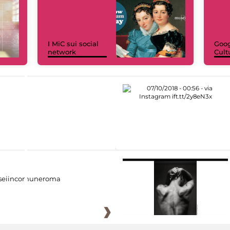
I MiC sui social
Goog
network
Cult
eiincomuneroma