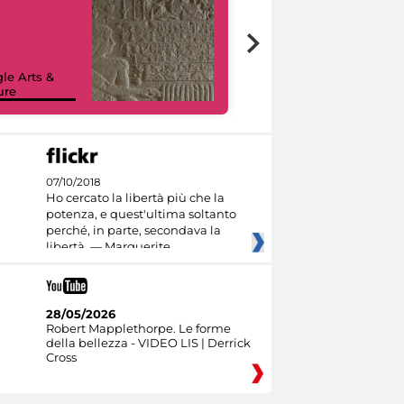
le Arts &
ure
I like MiC
07/10/2018
Ho cercato la libertà più che la
potenza, e quest'ultima soltanto
perché, in parte, secondava la
libertà. — Marguerite
28/05/2026
Robert Mapplethorpe. Le forme
della bellezza - VIDEO LIS | Derrick
Cross