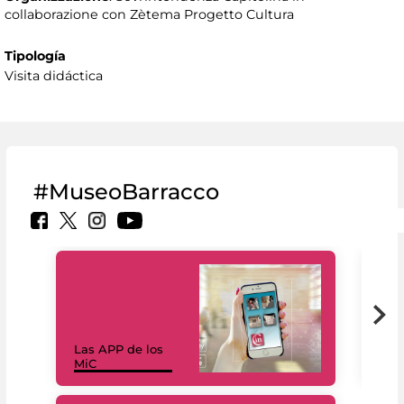
collaborazione con Zètema Progetto Cultura
Tipología
Visita didáctica
#MuseoBarracco
Las APP de los
I Mi
MiC
net