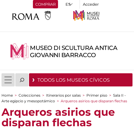
COMPRAR
Acceder
MUSEO DI SCULTURA ANTICA
GIOVANNI BARRACCO
TODOS LOS MUSEOS CÍVICOS
Home
>
Colecciones
>
Itinerarios por salas
>
Primer piso
>
Sala II -
You are here
Arte egipcio y mesopotámico
>
Arqueros asirios que disparan flechas
Arqueros asirios que
disparan flechas