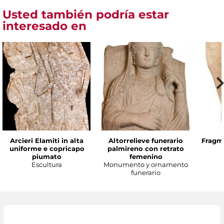
Usted también podría estar
interesado en
Arcieri Elamiti in alta
Altorrelieve funerario
Fragme
uniforme e copricapo
palmireno con retrato
piumato
femenino
Escultura
Monumento y ornamento
funerario