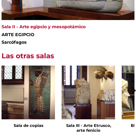
Sala II - Arte egipcio y mesopotámico
ARTE EGIPCIO
Sarcófagos
Las otras salas
Sala de copias
Sala III - Arte Etrusco,
Bi
arte fenicio