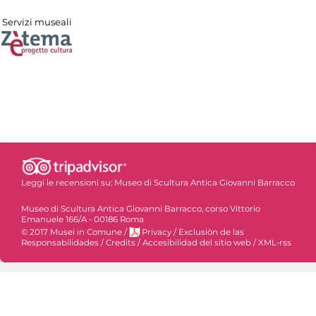
Servizi museali
Leggi le recensioni su:
Museo di Scultura Antica Giovanni Barracco
Museo di Scultura Antica Giovanni Barracco, corso Vittorio
Emanuele 166/A - 00186 Roma
© 2017 Musei in Comune
/
Privacy
/
Exclusiòn de las
Responsabilidades
/
Credits
/
Accesibilidad del sitio web
/
XML-rss