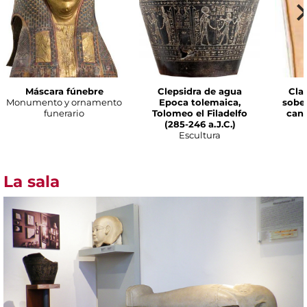
Máscara fúnebre
Clepsidra de agua
Cla
Monumento y ornamento
Epoca tolemaica,
sobe
funerario
Tolomeo el Filadelfo
cana
(285-246 a.J.C.)
Escultura
La sala