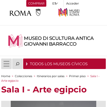
COMPRAR
Acceder
MUSEO DI SCULTURA ANTICA
GIOVANNI BARRACCO
TODOS LOS MUSEOS CÍVICOS
Home
>
Colecciones
>
Itinerarios por salas
>
Primer piso
>
Sala I -
You are here
Arte egipcio
Sala I - Arte egipcio