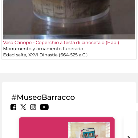
Vaso Canopo - Coperchio a testa di cinocefalo (Hapi)
Monumento y ornamento funerario
Edad saíta, XXVI Dinastía (664-525 a.C.)
#MuseoBarracco