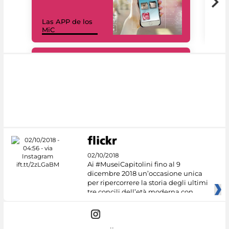
Las APP de los
I Mi
MiC
net
#DiscoverMiC
02/10/2018
Ai #MuseiCapitolini fino al 9
dicembre 2018 un’occasione unica
per ripercorrere la storia degli ultimi
tre concili dell’età moderna con