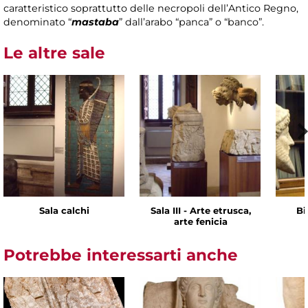
caratteristico soprattutto delle necropoli dell’Antico Regno,
denominato “
mastaba
” dall’arabo “panca” o “banco”.
Le altre sale
Sala calchi
Sala III - Arte etrusca,
Bi
arte fenicia
Potrebbe interessarti anche