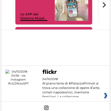
Il 
Le APP del
Mus
Sistema Musei
net
#DiscoverMiC
04/10/2018
Al piano terra di #PalazzoPrimoli si
trova una collezione di opere d’arte,
cimeli napoleonici, memorie
familiari. La collezione