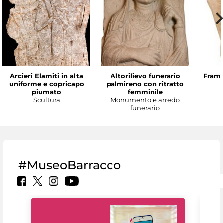
Arcieri Elamiti in alta
Altorilievo funerario
Framm
uniforme e copricapo
palmireno con ritratto
piumato
femminile
Scultura
Monumento e arredo
funerario
#MuseoBarracco