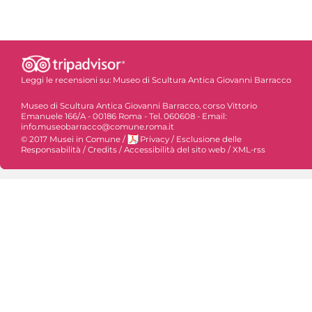
Leggi le recensioni su:
Museo di Scultura Antica Giovanni Barracco
Museo di Scultura Antica Giovanni Barracco, corso Vittorio
Emanuele 166/A - 00186 Roma - Tel. 060608 - Email:
info.museobarracco@comune.roma.it
© 2017 Musei in Comune
/
Privacy
/
Esclusione delle
Responsabilità
/
Credits
/
Accessibilità del sito web
/
XML-rss