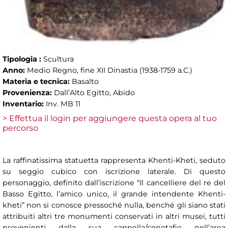
Tipologia :
Scultura
Anno:
Medio Regno, fine XII Dinastia (1938-1759 a.C.)
Materia e tecnica:
Basalto
Provenienza:
Dall’Alto Egitto, Abido
Inventario:
Inv. MB 11
> Effettua il login per aggiungere questa opera al tuo
percorso
La raffinatissima statuetta rappresenta Khenti-Kheti, seduto
su seggio cubico con iscrizione laterale. Di questo
personaggio, definito dall’iscrizione “Il cancelliere del re del
Basso Egitto, l’amico unico, il grande intendente Khenti-
kheti” non si conosce pressoché nulla, benché gli siano stati
attribuiti altri tre monumenti conservati in altri musei, tutti
provenienti dalla sua cappella/cenotafio nell’area