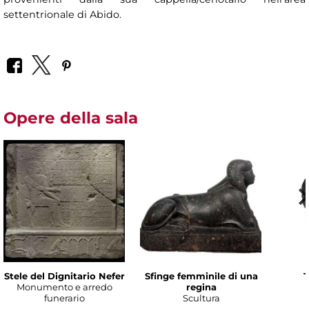
settentrionale di Abido.
Opere della sala
Stele del Dignitario Nefer
Sfinge femminile di una
T
Monumento e arredo
regina
funerario
Scultura