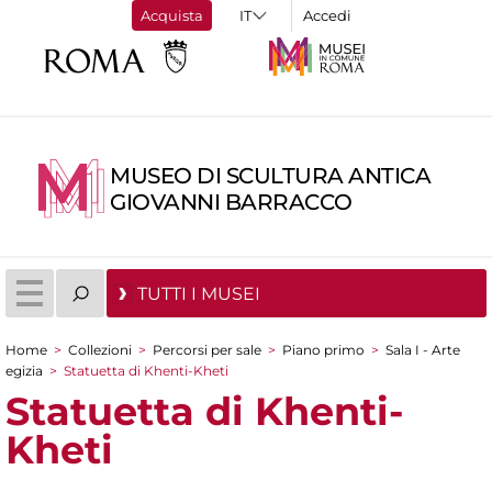
Acquista
Accedi
MUSEO DI SCULTURA ANTICA
GIOVANNI BARRACCO
TUTTI I MUSEI
Home
>
Collezioni
>
Percorsi per sale
>
Piano primo
>
Sala I - Arte
Tu sei qui
egizia
>
Statuetta di Khenti-Kheti
Statuetta di Khenti-
Kheti