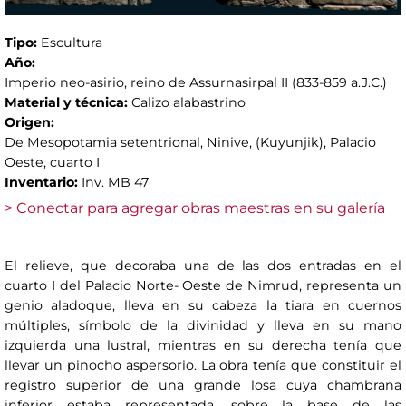
Tipo:
Escultura
Año:
Imperio neo-asirio, reino de Assurnasirpal II (833-859 a.J.C.)
Material y técnica:
Calizo alabastrino
Origen:
De Mesopotamia setentrional, Ninive, (Kuyunjik), Palacio
Oeste, cuarto I
Inventario:
Inv. MB 47
> Conectar para agregar obras maestras en su galería
El relieve, que decoraba una de las dos entradas en el
cuarto I del Palacio Norte- Oeste de Nimrud, representa un
genio aladoque, lleva en su cabeza la tiara en cuernos
múltiples, símbolo de la divinidad y lleva en su mano
izquierda una lustral, mientras en su derecha tenía que
llevar un pinocho aspersorio. La obra tenía que constituir el
registro superior de una grande losa cuya chambrana
inferior estaba representada, sobre la base de las