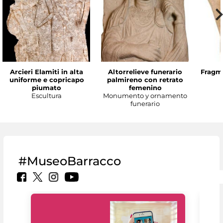
Arcieri Elamiti in alta
Altorrelieve funerario
Fragme
uniforme e copricapo
palmireno con retrato
piumato
femenino
Escultura
Monumento y ornamento
funerario
#MuseoBarracco