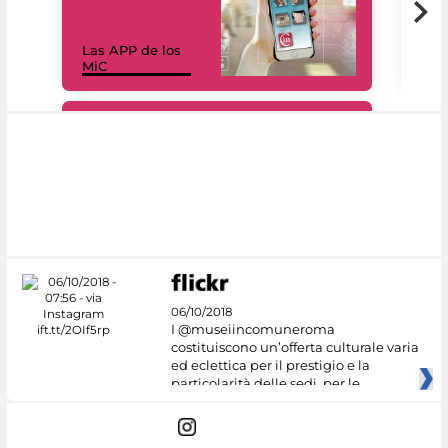
Las APP de los
I Mi
MiC
net
#DiscoverMiC
06/10/2018
I @museiincomuneroma
costituiscono un’offerta culturale varia
ed eclettica per il prestigio e la
particolarità delle sedi, per le