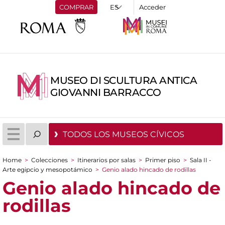
COMPRAR
Acceder
MUSEO DI SCULTURA ANTICA
GIOVANNI BARRACCO
TODOS LOS MUSEOS CÍVICOS
Home
>
Colecciones
>
Itinerarios por salas
>
Primer piso
>
Sala II -
You are here
Arte egipcio y mesopotámico
>
Genio alado hincado de rodillas
Genio alado hincado de
rodillas