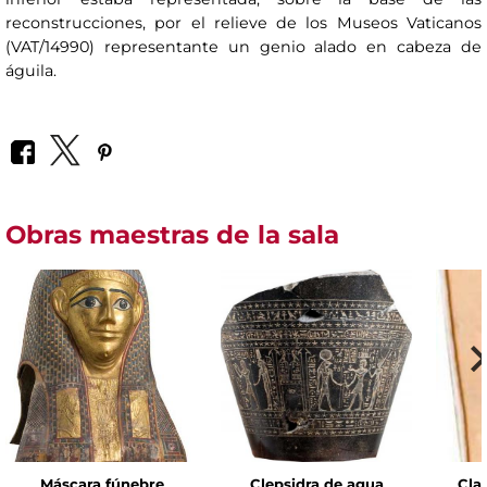
reconstrucciones, por el relieve de los Museos Vaticanos
(VAT/14990) representante un genio alado en cabeza de
águila.
Obras maestras de la sala
Máscara fúnebre
Clepsidra de agua
Cla