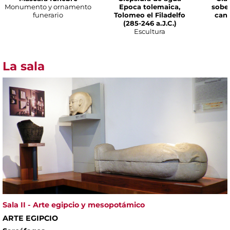
Monumento y ornamento
Epoca tolemaica,
sobe
funerario
Tolomeo el Filadelfo
cana
(285-246 a.J.C.)
Escultura
La sala
Sala II - Arte egipcio y mesopotámico
ARTE EGIPCIO