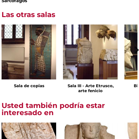
Sarcófagos
Las otras salas
Sala de copias
Sala III - Arte Etrusco,
Bi
arte fenicio
Usted también podría estar
interesado en