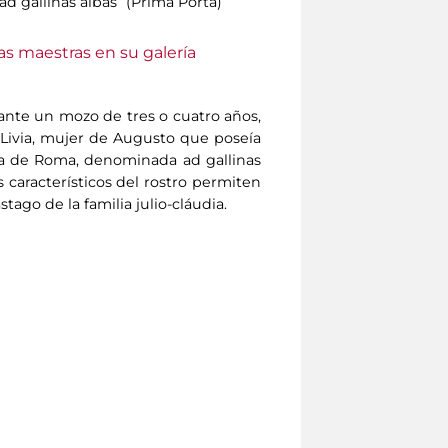
“ad gallinas albas” (Prima Porta)
as maestras en su galería
nte un mozo de tres o cuatro años,
e Livia, mujer de Augusto que poseía
era de Roma, denominada ad gallinas
os característicos del rostro permiten
ago de la familia julio-cláudia.