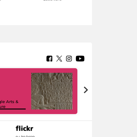
le Arts &
ure
I like MiC