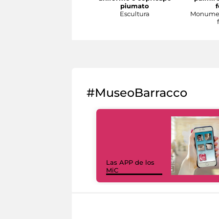
piumato
Escultura
Monumen
#MuseoBarracco
Las APP de los
MiC