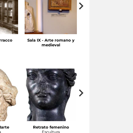
rracco
Sala IX - Arte romano y
Sala VII-VIII - Arte
medieval
helenístico
Marte
Retrato femenino
Cabeza de atleta
a
Escultura
Escultura