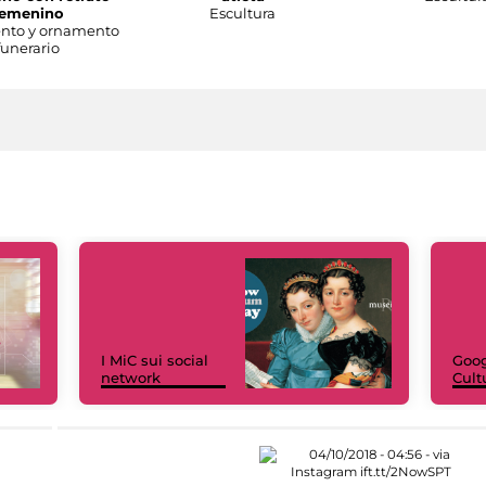
femenino
Escultura
to y ornamento
funerario
I MiC sui social
Goog
network
Cult