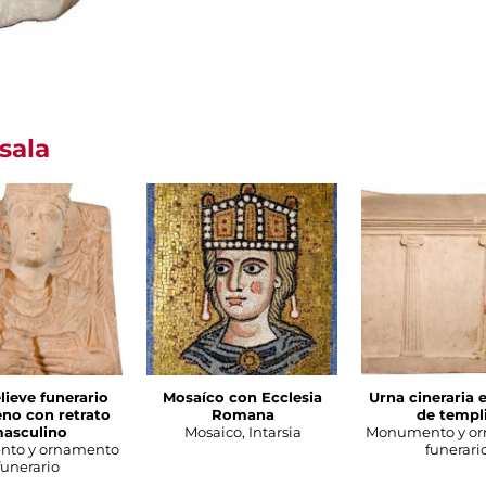
sala
lieve funerario
Mosaíco con Ecclesia
Urna cineraria 
no con retrato
Romana
de templ
asculino
Mosaico, Intarsia
Monumento y o
to y ornamento
funerari
funerario