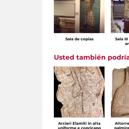
Sala de copias
Sala II
ar
Usted también podría
Arcieri Elamiti in alta
Altorre
uniforme e copricapo
palmire