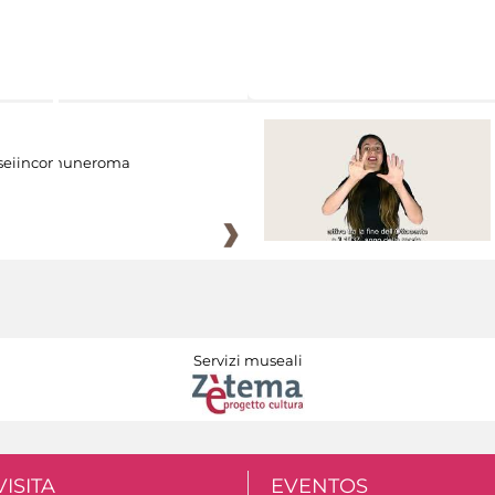
eiincomuneroma
Servizi museali
VISITA
EVENTOS