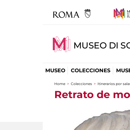
MUSEO DI S
MUSEO
COLECCIONES
MUSE
Home
>
Colecciones
>
Itinerarios por sala
You are here
Retrato de moz