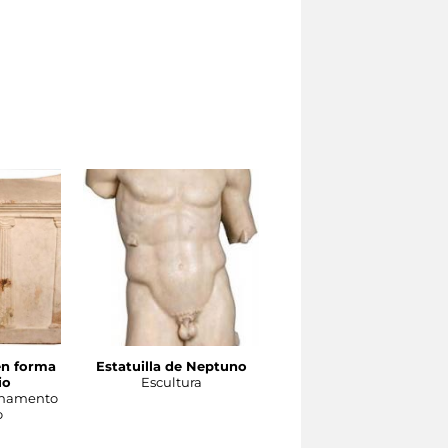
en forma
Estatuilla de Neptuno
Estatuilla de Sátiro
io
Escultura
danzante
rnamento
Escultura
o