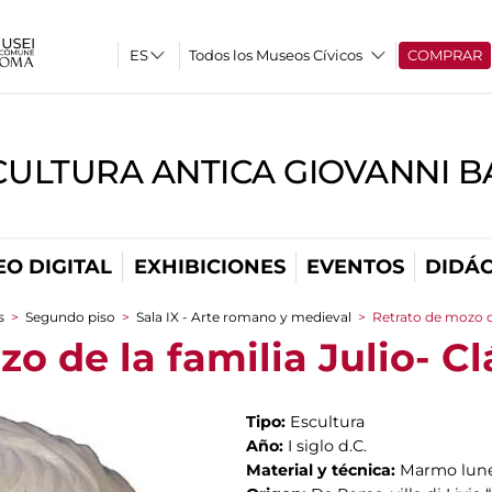
Todos los Museos Cívicos
COMPRAR
CULTURA ANTICA GIOVANNI 
O DIGITAL
EXHIBICIONES
EVENTOS
DIDÁC
s
>
Segundo piso
>
Sala IX - Arte romano y medieval
>
Retrato de mozo de
o de la familia Julio- C
Tipo:
Escultura
Año:
I siglo d.C.
Material y técnica:
Marmo lun