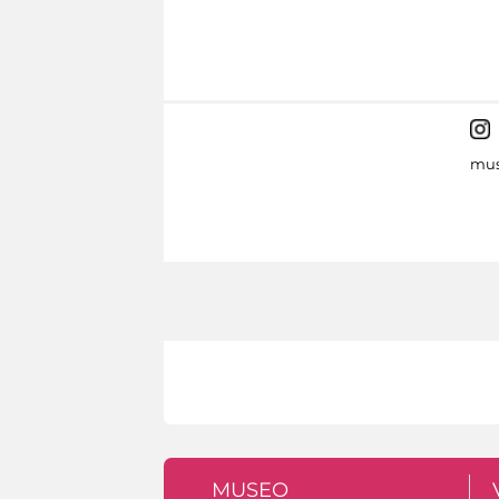
mus
MUSEO