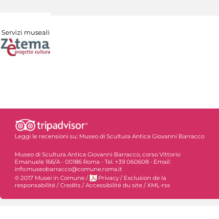
Servizi museali
Leggi le recensioni su:
Museo di Scultura Antica Giovanni Barracco
Museo di Scultura Antica Giovanni Barracco, corso Vittorio
Emanuele 166/A - 00186 Roma - Tel. +39 060608 - Email:
info.museobarracco@comune.roma.it
© 2017 Musei in Comune
/
Privacy
/
Exclusion de la
responsabilité
/
Credits
/
Accessibilité du site
/
XML-rss