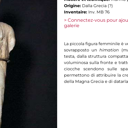
Origine:
Dalla Grecia (?)
Inventaire:
Inv. MB 76
> Connectez-vous pour ajou
galerie
La piccola figura femminile è v
sovrapposto un
himation
(ma
testa, dalla struttura compatt
voluminosa sulla fronte e tra
ciocche scendono sulle spalle
permettono di attribuire la cr
della Magna Grecia e di datarla a