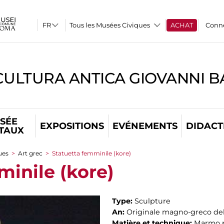
Tous les Musées Civiques
ACHAT
Conn
CULTURA ANTICA GIOVANNI 
SÉE
EXPOSITIONS
EVÉNEMENTS
DIDACT
ITAUX
ues
>
Art grec
>
Statuetta femminile (kore)
minile (kore)
Type:
Sculpture
An:
Originale magno-greco dell
Matière et technique:
Marmo p