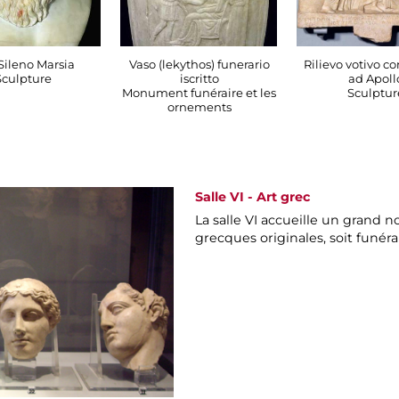
 Sileno Marsia
Vaso (lekythos) funerario
Rilievo votivo c
Sculpture
iscritto
ad Apoll
Monument funéraire et les
Sculptur
ornements
Salle VI - Art grec
La salle VI accueille un grand 
grecques originales, soit funérai