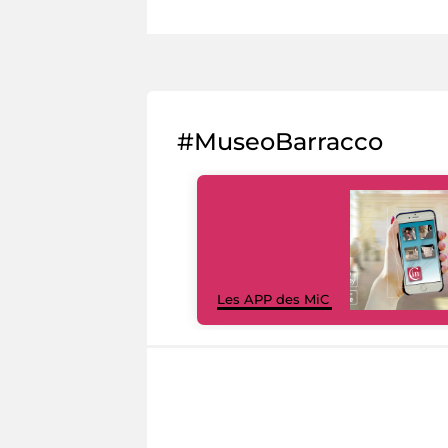
#MuseoBarracco
Les APP des MiC