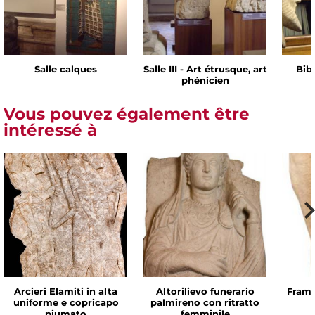
Salle calques
Salle III - Art étrusque, art
Bib
phénicien
Vous pouvez également être
intéressé à
Arcieri Elamiti in alta
Altorilievo funerario
Framm
uniforme e copricapo
palmireno con ritratto
piumato
femminile