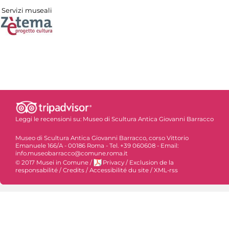
Servizi museali
Leggi le recensioni su:
Museo di Scultura Antica Giovanni Barracco
Museo di Scultura Antica Giovanni Barracco, corso Vittorio
Emanuele 166/A - 00186 Roma - Tel. +39 060608 - Email:
info.museobarracco@comune.roma.it
© 2017 Musei in Comune
/
Privacy
/
Exclusion de la
responsabilité
/
Credits
/
Accessibilité du site
/
XML-rss