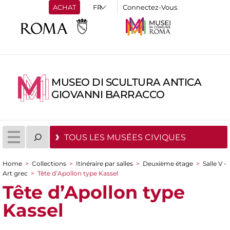
ACHAT
Connectez-Vous
MUSEO DI SCULTURA ANTICA
GIOVANNI BARRACCO
TOUS LES MUSÉES CIVIQUES
Home
>
Collections
>
Itinéraire par salles
>
Deuxième étage
>
Salle V -
You are here
Art grec
>
Tête d’Apollon type Kassel
Tête d’Apollon type
Kassel