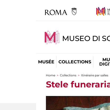
MUSEO DI S
MU
MUSÉE
COLLECTIONS
DIG
Home
>
Collections
>
Itinéraire par salles
You are here
Stele funerari