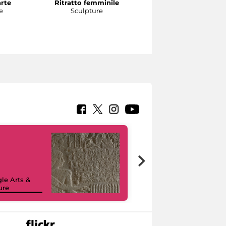
arte
Ritratto femminile
Testa di atleta
e
Sculpture
Sculpture
le Arts &
ure
I like MiC