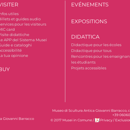
VISITER
EVÉNEMENTS
nfos utiles
illets et guides audio
EXPOSITIONS
ervices pour les visiteurs
MIC card
isite didattiche
DIDATTICA
Le APP del Sistema Musei
Didactique pour les écoles
Guide e cataloghi
ccessibilité
Didactique pour tous
La tua opinione
Rencontres pour les enseignant
les étudiants
Projets accessibles
BUY
Museo di Scultura Antica Giovanni Barracco, c
+39 06060
ca Giovanni Barracco
© 2017 Musei in Comune
/
Privacy
/
Exclusio