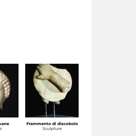
ovane
Frammento di discobolo
Testa di giovane
e
Sculpture
Sculpture