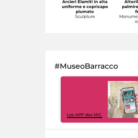
Arcieri Elamiti in alta
Altori
uniforme e copricapo
palmire
piumato
f
Sculpture
Monument
o
#MuseoBarracco
Les APP des MiC