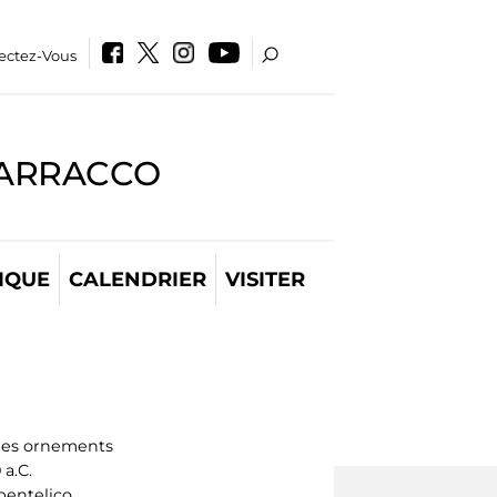
ectez-Vous
BARRACCO
IQUE
CALENDRIER
VISITER
les ornements
 a.C.
entelico