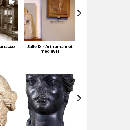
arracco
Salle IX - Art romain et
Salle VII-VIII - Art
médiéval
hellénistique