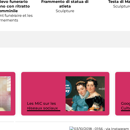
lievo funerario
Frammento di statua di
Testa di M
no con ritratto
atleta
Sculptur
emminile
Sculpture
 funéraire et les
rnements
Les MiC sur les
Goog
réseaux sociaux
Cult