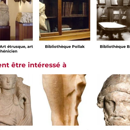
- Art étrusque, art
Bibliothèque Pollak
Bibliothèque B
hénicien
t être intéressé à