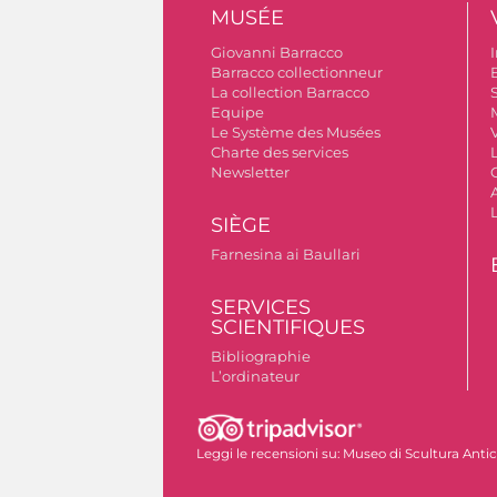
MUSÉE
Giovanni Barracco
I
Barracco collectionneur
B
La collection Barracco
S
Equipe
Le Système des Musées
V
Charte des services
Newsletter
A
SIÈGE
Farnesina ai Baullari
SERVICES
SCIENTIFIQUES
Bibliographie
L’ordinateur
Autorizzazione riprese fotografiche
Leggi le recensioni su:
Museo di Scultura Anti