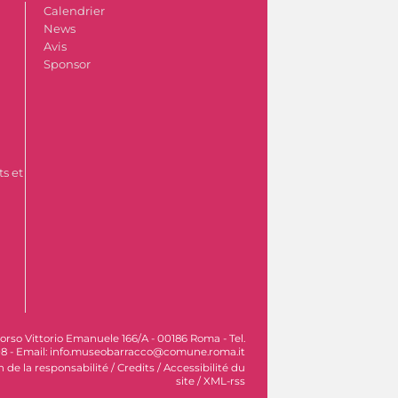
Calendrier
News
Avis
Sponsor
s et
orso Vittorio Emanuele 166/A - 00186 Roma - Tel.
8 - Email: info.museobarracco@comune.roma.it
n de la responsabilité
/
Credits
/
Accessibilité du
site
/
XML-rss