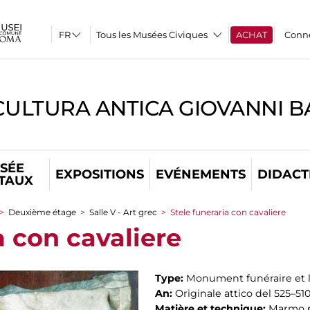
Tous les Musées Civiques
ACHAT
Conn
CULTURA ANTICA GIOVANNI 
SÉE
EXPOSITIONS
EVÉNEMENTS
DIDACT
ITAUX
>
Deuxième étage
>
Salle V - Art grec
>
Stele funeraria con cavaliere
a con cavaliere
Type:
Monument funéraire et 
An:
Originale attico del 525–510
Matière et technique:
Marmo p