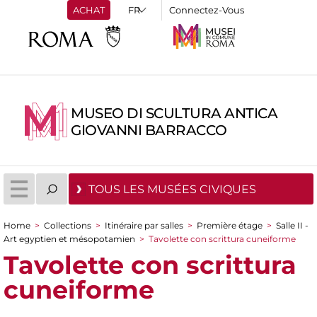
ACHAT
Connectez-Vous
MUSEO DI SCULTURA ANTICA
GIOVANNI BARRACCO
TOUS LES MUSÉES CIVIQUES
Home
>
Collections
>
Itinéraire par salles
>
Première étage
>
Salle II -
You are here
Art egyptien et mésopotamien
>
Tavolette con scrittura cuneiforme
Tavolette con scrittura
cuneiforme