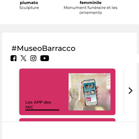
piumato
femminile
Sculpture
Monument funéraire et les
ornements
#MuseoBarracco
Les APP des
Les
MiC
rés