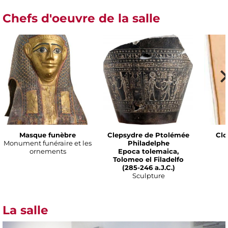
Chefs d'oeuvre de la salle
Masque funèbre
Clepsydre de Ptolémée
Clo
Monument funéraire et les
Philadelphe
ornements
Epoca tolemaica,
Tolomeo el Filadelfo
(285-246 a.J.C.)
Sculpture
La salle