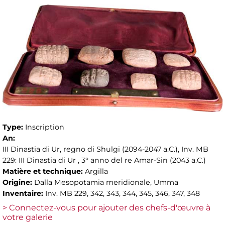
Type:
Inscription
An:
III Dinastia di Ur, regno di Shulgi (2094-2047 a.C.), Inv. MB
229: III Dinastia di Ur , 3° anno del re Amar-Sin (2043 a.C.)
Matière et technique:
Argilla
Origine:
Dalla Mesopotamia meridionale, Umma
Inventaire:
Inv. MB 229, 342, 343, 344, 345, 346, 347, 348
> Connectez-vous pour ajouter des chefs-d'œuvre à
votre galerie