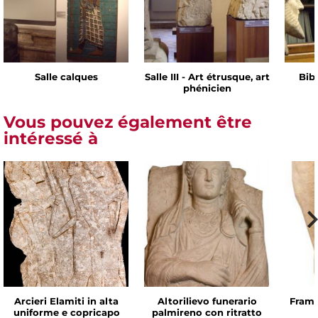
Salle calques
Salle III - Art étrusque, art
Bib
phénicien
Vous pouvez également être
intéressé à
Arcieri Elamiti in alta
Altorilievo funerario
Framm
uniforme e copricapo
palmireno con ritratto