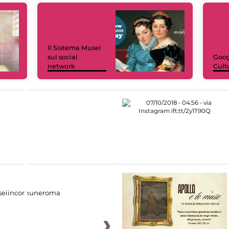
Il Sistema Musei
sui social
Goog
network
Cult
eiincomuneroma