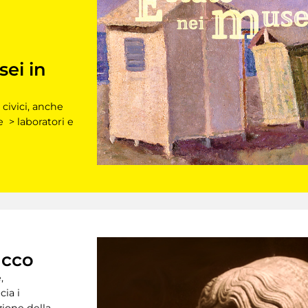
sei in
 civici, anche
e > laboratori e
acco
,
cia i