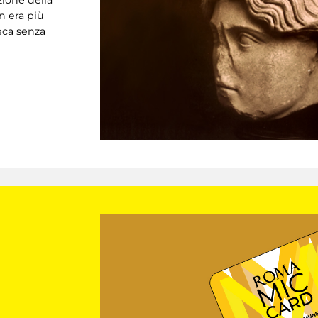
zione della
n era più
reca senza