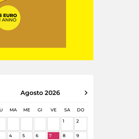
Agosto
2026
U
MA
ME
GI
VE
SA
DO
1
2
4
5
6
7
8
9