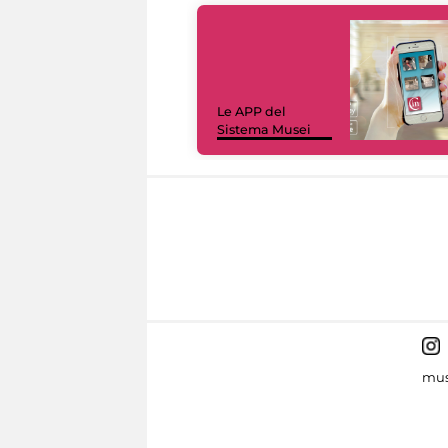
Le APP del
Sistema Musei
mus