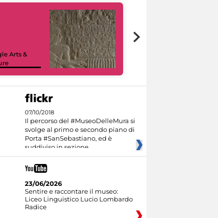
le Arts &
ure
I like MiC
07/10/2018
Il percorso del #MuseoDelleMura si
svolge al primo e secondo piano di
Porta #SanSebastiano, ed è
suddiviso in sezione
23/06/2026
Sentire e raccontare il museo:
Liceo Linguistico Lucio Lombardo
Radice