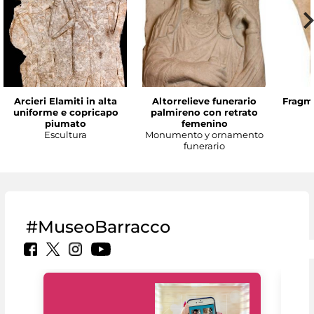
Arcieri Elamiti in alta
Altorrelieve funerario
Fragme
uniforme e copricapo
palmireno con retrato
piumato
femenino
Escultura
Monumento y ornamento
funerario
#MuseoBarracco