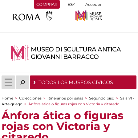
COMPRAR
Acceder
MUSEO DI SCULTURA ANTICA
GIOVANNI BARRACCO
TODOS LOS MUSEOS CÍVICOS
Home
>
Colecciones
>
Itinerarios por salas
>
Segundo piso
>
Sala VI -
You are here
Arte griego
>
Ánfora ática o figuras rojas con Victoria y citaredo
Ánfora ática o figuras
rojas con Victoria y
citaredo