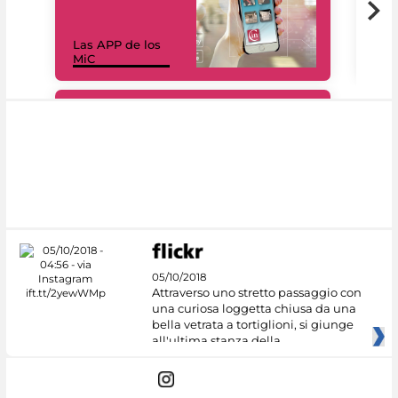
Las APP de los
I Mi
MiC
net
#DiscoverMiC
05/10/2018
Attraverso uno stretto passaggio con
una curiosa loggetta chiusa da una
bella vetrata a tortiglioni, si giunge
all'ultima stanza della