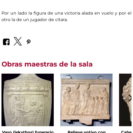
Por un lado la figura de una victoria alada en vuelo y por el
otro la de un jugador de cítara.
Obras maestras de la sala
Vaso (lekythos) funerario
Relieve votivo con
Cabez