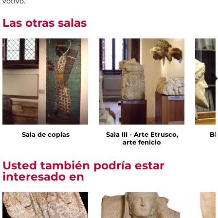
votivo.
Las otras salas
Sala de copias
Sala III - Arte Etrusco,
Bi
arte fenicio
Usted también podría estar
interesado en