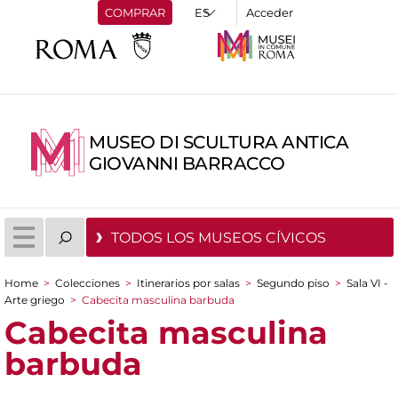
COMPRAR
Acceder
MUSEO DI SCULTURA ANTICA
GIOVANNI BARRACCO
TODOS LOS MUSEOS CÍVICOS
Home
>
Colecciones
>
Itinerarios por salas
>
Segundo piso
>
Sala VI -
You are here
Arte griego
>
Cabecita masculina barbuda
Cabecita masculina
barbuda