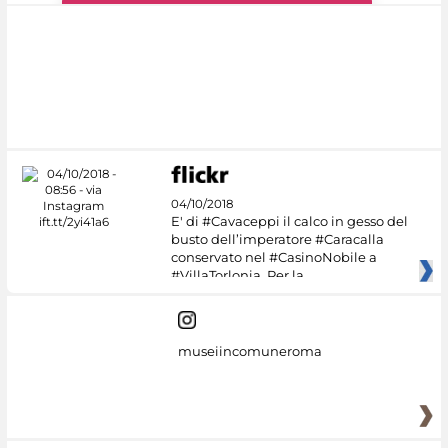
#DiscoverMiC
04/10/2018
E' di #Cavaceppi il calco in gesso del
busto dell’imperatore #Caracalla
conservato nel #CasinoNobile a
#VillaTorlonia. Per la
museiincomuneroma