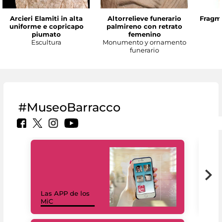
Arcieri Elamiti in alta
Altorrelieve funerario
Fragme
uniforme e copricapo
palmireno con retrato
piumato
femenino
Escultura
Monumento y ornamento
funerario
#MuseoBarracco
Las APP de los
I Mi
MiC
net