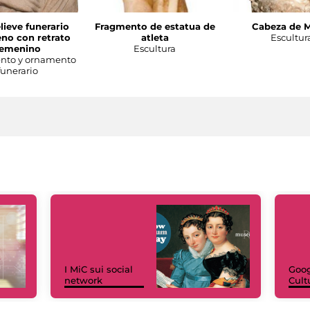
lieve funerario
Fragmento de estatua de
Cabeza de 
no con retrato
atleta
Escultur
femenino
Escultura
to y ornamento
funerario
I MiC sui social
Goog
network
Cult