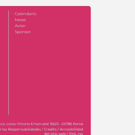
Calendario
News
Aviso
Sponsor
co, corso Vittorio Emanuele 166/A - 00186 Roma
e las Responsabilidades
/
Credits
/
Accesibilidad
del sitio web
/
XML-rss