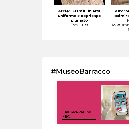
Arcieri Elamiti in alta
Altorre
uniforme e copricapo
palmire
piumato
Escultura
Monumen
#MuseoBarracco
Las APP de los
MiC