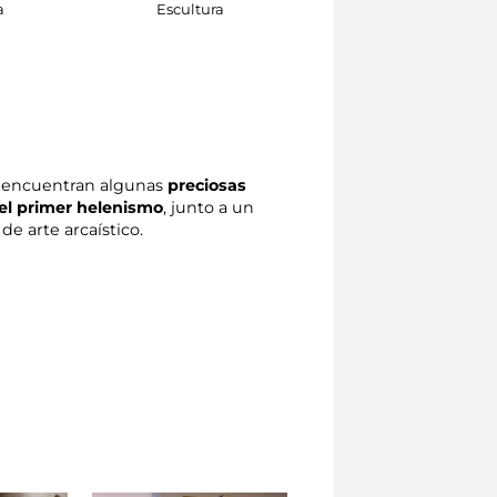
a
Escultura
estilo pergameno del
siglo II a. J.C.
Escultura
e encuentran algunas
preciosas
del primer helenismo
, junto a un
e arte arcaístico.