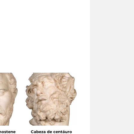
mostene
Cabeza de centáuro
Cabeza femenina en