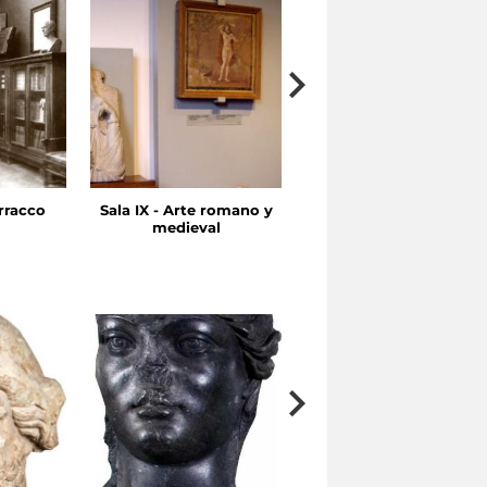
rracco
Sala IX - Arte romano y
Sala VII-VIII - Arte
medieval
helenístico