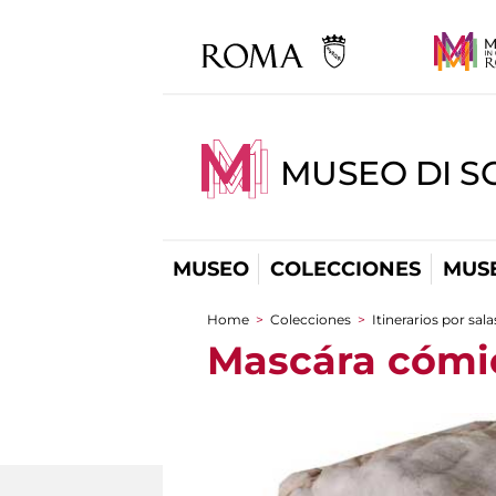
MUSEO DI S
MUSEO
COLECCIONES
MUSE
Home
>
Colecciones
>
Itinerarios por sala
You are here
Mascára cómi