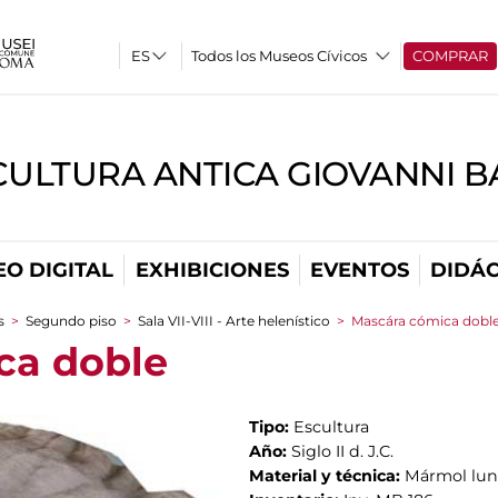
Todos los Museos Cívicos
COMPRAR
CULTURA ANTICA GIOVANNI 
O DIGITAL
EXHIBICIONES
EVENTOS
DIDÁC
s
>
Segundo piso
>
Sala VII-VIII - Arte helenístico
>
Mascára cómica dobl
ca doble
Tipo:
Escultura
Año:
Siglo II d. J.C.
Material y técnica:
Mármol lu