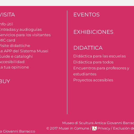
VISITA
EVENTOS
nfo útil
Entradas y audioguías
EXHIBICIONES
ervicios para los visitantes
MIC card
isite didattiche
DIDATTICA
Le APP del Sistema Musei
Didáctica para las escuelas
Guide e cataloghi
Accesibilidad
Didáctica para todos
La tua opinione
Encuentros para profesores y
estudiantes
Proyectos accesibles
BUY
Museo di Scultura Antica Giovanni Barrac
© 2017 Musei in Comune
/
Privacy
/
Exclusiòn d
ca Giovanni Barracco