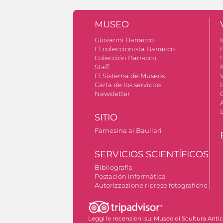
MUSEO
Giovanni Barracco
I
El coleccionista Barracco
Colección Barracco
S
Staff
El Sistema de Museos
V
Carta de los servicios
Newsletter
SITIO
Farnesina ai Baullari
SERVICIOS SCIENTÍFICOS
Bibliografía
Postación informática
Autorizzazione riprese fotografiche
Leggi le recensioni su:
Museo di Scultura Anti