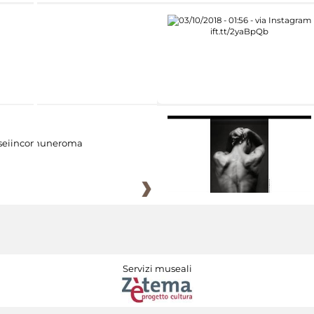
eiincomuneroma
Servizi museali