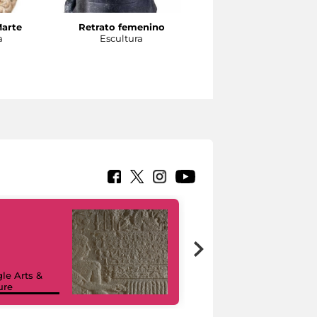
Marte
Retrato femenino
Cabeza de atleta
a
Escultura
Escultura
le Arts &
ure
I like MiC