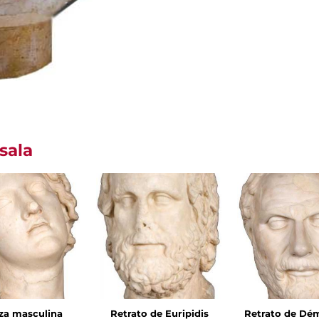
sala
za masculina
Retrato de Euripidis
Retrato de Dé