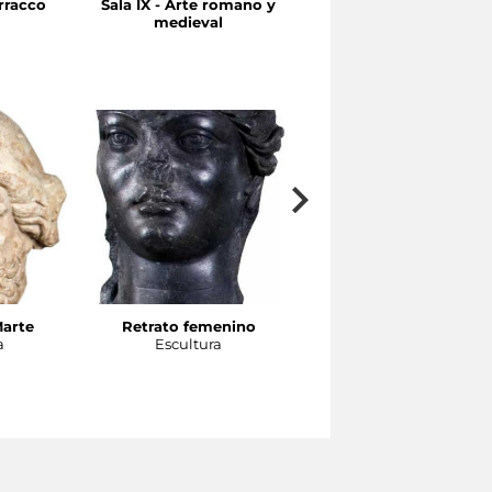
rracco
Sala IX - Arte romano y
Sala VII-VIII - Arte
medieval
helenístico
Marte
Retrato femenino
Cabeza de atleta
a
Escultura
Escultura