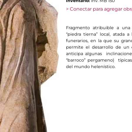
Inventario:
Inv. MB 150
> Conectar para agregar obr
Fragmento atribuible a una 
“piedra tierna” local, atada
funerarios, en la que su grand
permite el desarrollo de un 
anticipa algunas inclinacion
“barroco” pergameno) típicas
del mundo helenístico.