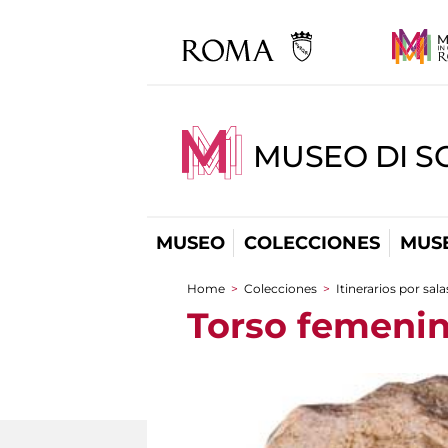
MUSEO DI S
MUSEO
COLECCIONES
MUSE
Home
>
Colecciones
>
Itinerarios por sala
You are here
Torso femeni