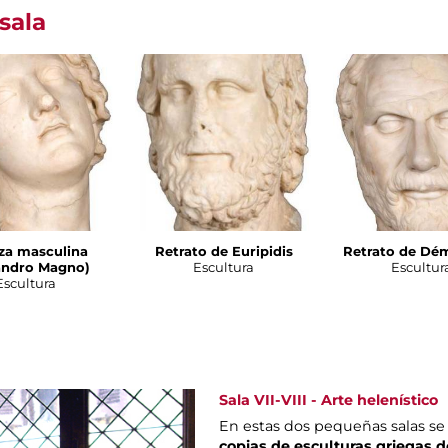
sala
za masculina
Retrato de Euripidis
Retrato de Dé
andro Magno)
Escultura
Escultur
Escultura
Sala VII-VIII - Arte helenístico
En estas dos pequeñas salas s
copias de esculturas griegas 