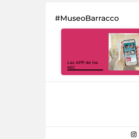
#MuseoBarracco
Las APP de los
MiC