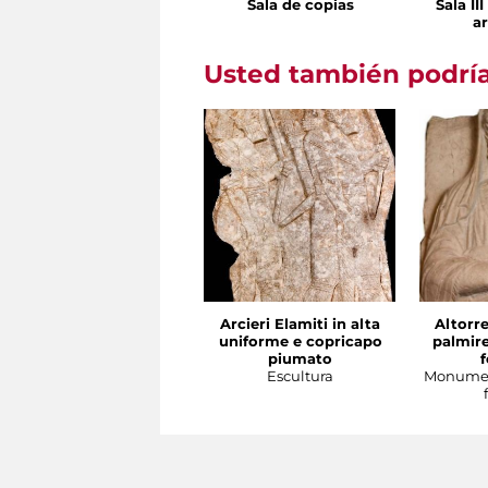
Sala de copias
Sala II
ar
Usted también podría
Arcieri Elamiti in alta
Altorre
uniforme e copricapo
palmire
piumato
Escultura
Monumen