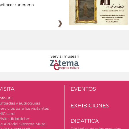
eiincomuneroma
Servizi museali
VISITA
EVENTOS
nfo útil
Entradas y audioguías
EXHIBICIONES
ervicios para los visitantes
MIC card
isite didattiche
DIDATTICA
Le APP del Sistema Musei
Didáctica para las escuelas
Guide e cataloghi