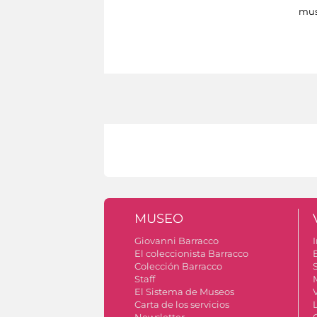
mus
MUSEO
Giovanni Barracco
I
El coleccionista Barracco
Colección Barracco
S
Staff
El Sistema de Museos
V
Carta de los servicios
Newsletter