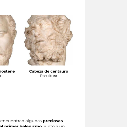
mostene
Cabeza de centáuro
Cabeza femenina en
a
Escultura
estilo pergameno del
siglo II a. J.C.
Escultura
e encuentran algunas
preciosas
del primer helenismo
, junto a un