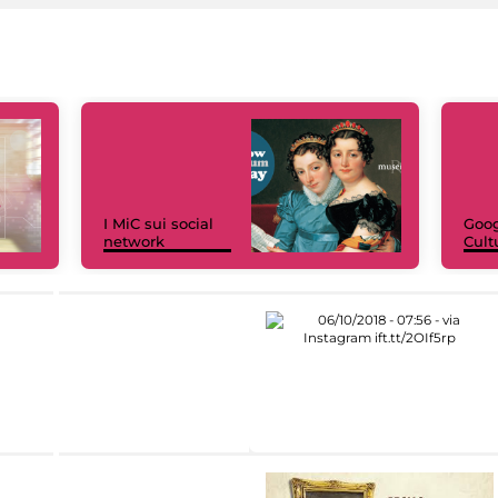
I MiC sui social
Goog
network
Cult