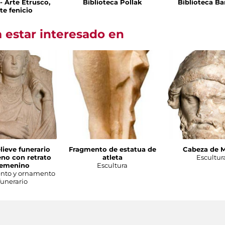
I - Arte Etrusco,
Biblioteca Pollak
Biblioteca Ba
te fenicio
 estar interesado en
lieve funerario
Fragmento de estatua de
Cabeza de 
no con retrato
atleta
Escultur
femenino
Escultura
to y ornamento
funerario