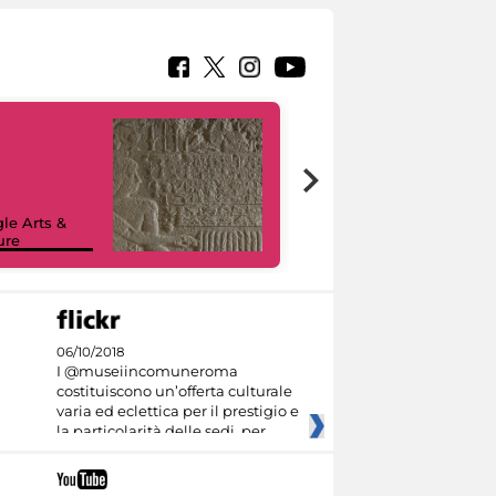
le Arts &
ure
I like MiC
06/10/2018
I @museiincomuneroma
costituiscono un’offerta culturale
varia ed eclettica per il prestigio e
la particolarità delle sedi, per