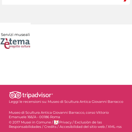
Servizi museali
Leggi le recensioni su:
Museo di Scultura Antica Giovanni Barracco
Museo di Scultura Antica Giovanni Barracco, corso Vittorio
Emanuele 166/A - 00186 Roma
© 2017 Musei in Comune
/
Privacy
/
Exclusiòn de las
Responsabilidades
/
Credits
/
Accesibilidad del sitio web
/
XML-rss