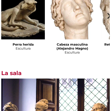
Perra herida
Cabeza masculina
Ret
Escultura
(Alejandro Magno)
Escultura
La sala