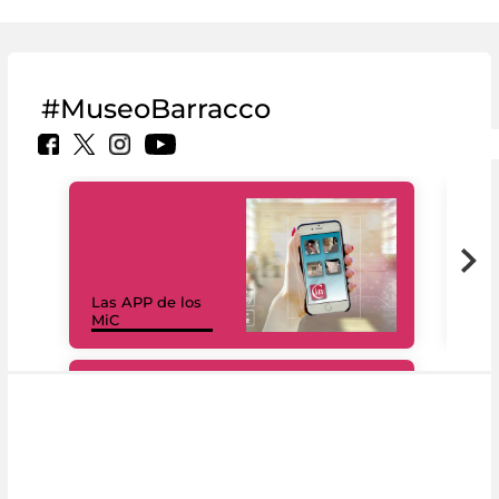
#MuseoBarracco
Las APP de los
I Mi
MiC
net
#DiscoverMiC