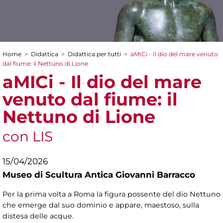
Home
>
Didattica
>
Didattica per tutti
>
aMICi - Il dio del mare venuto
Tu sei qui
dal fiume: il Nettuno di Lione
aMICi - Il dio del mare
venuto dal fiume: il
Nettuno di Lione
con LIS
15/04/2026
Museo di Scultura Antica Giovanni Barracco
Per la prima volta a Roma la figura possente del dio Nettuno
che emerge dal suo dominio e appare, maestoso, sulla
distesa delle acque.