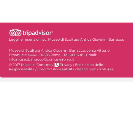
Leggi le recensioni su:
Museo di Scultura Antica Giovanni Barracco
Museo di Scultura Antica Giovanni Barracco, corso Vittorio
Emanuele 166/A - 00186 Roma - Tel. 060608 - Email:
info.museobarracco@comune.roma.it
© 2017 Musei in Comune
/
Privacy
/
Esclusione delle
Responsabilità
/
Credits
/
Accessibilità del sito web
/
XML-rss