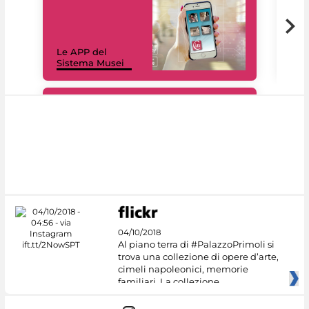
Il 
Le APP del
Mus
Sistema Musei
net
#DiscoverMiC
04/10/2018
Al piano terra di #PalazzoPrimoli si
trova una collezione di opere d’arte,
cimeli napoleonici, memorie
familiari. La collezione