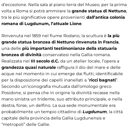
d’eccezione. Nella sala al piano terra del Museo, per la prima
volta a Roma si potrà ammirare la
grande statua di Nettuno
,
tra le più significative opere provenienti
dall’antica colonia
romana di Lugdunum, l’attuale Lione
.
Rinvenuta nel 1859 nel fiume Rodano, la scultura è
la più
grande statua bronzea di Nettuno rinvenuta in Francia
,
una delle
più importanti testimonianze della statuaria
bronzea di divinità
conservatesi nella Gallia romana.
Realizzata nel
III secolo d.C.
da un atelier locale, l’opera a
grandezza quasi naturale
raffigura il dio del mare e delle
acque nel momento in cui emerge dai flutti, identificabile
per la disposizione dei capelli inanellati a “
ricci bagnati
”.
Secondo un’iconografia mutuata dall’omologo greco
Posidone, si pensa che in origine la divinità recasse nella
mano sinistra un tridente, suo attributo principale, e nella
destra, forse, un delfino. La sua sede monumentale era
probabilmente un tempio cittadino di
Lugdunum
, la città
capitale della provincia della Gallia Lugdunensis e
“metropoli” delle Gallie.