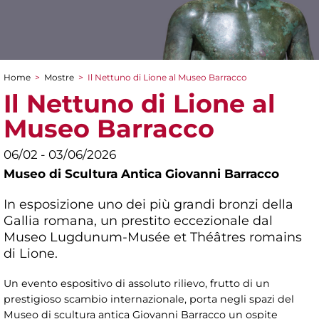
Home
>
Mostre
>
Il Nettuno di Lione al Museo Barracco
Tu sei qui
Il Nettuno di Lione al
Museo Barracco
06/02 - 03/06/2026
Museo di Scultura Antica Giovanni Barracco
In esposizione uno dei più grandi bronzi della
Gallia romana, un prestito eccezionale dal
Museo Lugdunum-Musée et Théâtres romains
di Lione.
Un evento espositivo di assoluto rilievo, frutto di un
prestigioso scambio internazionale, porta negli spazi del
Museo di scultura antica Giovanni Barracco un ospite