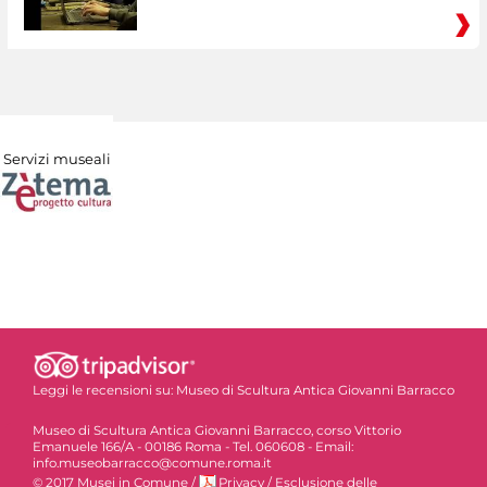
Servizi museali
Leggi le recensioni su:
Museo di Scultura Antica Giovanni Barracco
Museo di Scultura Antica Giovanni Barracco, corso Vittorio
Emanuele 166/A - 00186 Roma - Tel. 060608 - Email:
info.museobarracco@comune.roma.it
© 2017 Musei in Comune
/
Privacy
/
Esclusione delle