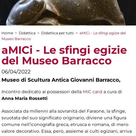
Home
>
Didattica
>
Didattica per tutti
>
aMICi - Le sfingi egizie del
Tu sei qui
Museo Barracco
aMICi - Le sfingi egizie
del Museo Barracco
06/04/2022
Museo di Scultura Antica Giovanni Barracco,
Incontro dedicato ai possessori della
MIC card
a cura di
Anna Maria Rossetti
Associata da millenni alla sovranità del Faraone, la sfinge,
svuotata del suo significato originario, diviene una figura
comune nell’iconografia greca, etrusca e romana, di mero
valore decorativo. Essa, però, assieme ai culti egiziani, arriva