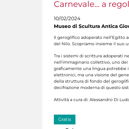
Carnevale... a rego
10/02/2024
Museo di Scultura Antica Gio
Il geroglifico adoperato nell’Egitto a
del Nilo. Scopriamo insieme il suo us
Tra i sistemi di scrittura adoperati 
nell’immaginario collettivo, uno dei t
graficamente una lingua potrebbe in
elettronici, ma una visione del gen
della struttura di fondo del geroglific
decifrazione moderna di questo siste
Attività a cura di: Alessandro Di Lud
Gratis