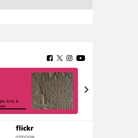
le Arts &
ure
I like MiC
07/10/2018