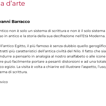
la d’arte
vanni Barracco
ntico non è solo un sistema di scrittura e non è il solo sistema 
o in antico e la storia della sua decifrazione nell’Età Moderna.
nell’antico Egitto, il più famoso è senza dubbio quello geroglif
ratti più caratteristici dell’antica civiltà del Nilo. Il fatto che
durre a pensarlo in analogia al nostro analfabeto o alle icone
ere può facilmente portare a pesanti distorsioni e ad una tota
o egizio. La visita è volta a chiarire ed illustrare l’aspetto, l’us
ma di scrittura.
ovico