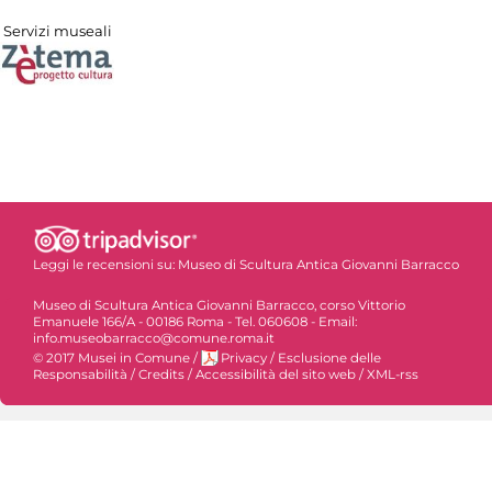
Servizi museali
Leggi le recensioni su:
Museo di Scultura Antica Giovanni Barracco
Museo di Scultura Antica Giovanni Barracco, corso Vittorio
Emanuele 166/A - 00186 Roma - Tel. 060608 - Email:
info.museobarracco@comune.roma.it
© 2017 Musei in Comune
/
Privacy
/
Esclusione delle
Responsabilità
/
Credits
/
Accessibilità del sito web
/
XML-rss