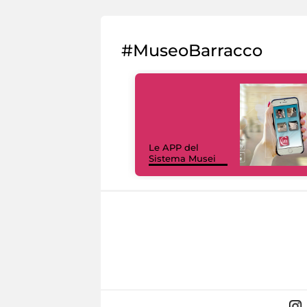
#MuseoBarracco
Le APP del
Sistema Musei