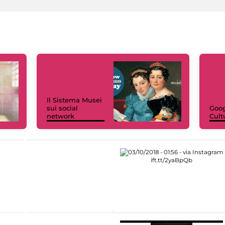
Il Sistema Musei
sui social
Goog
network
Cult