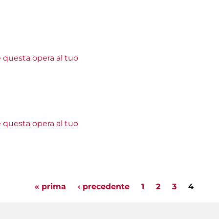
e questa opera al tuo
e questa opera al tuo
« prima
‹ precedente
1
2
3
4