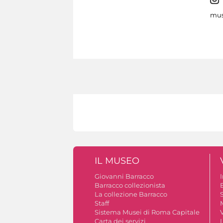
mus
IL MUSEO
Giovanni Barracco
Barracco collezionista
La collezione Barracco
S
Staff
Sistema Musei di Roma Capitale
V
Carta dei servizi