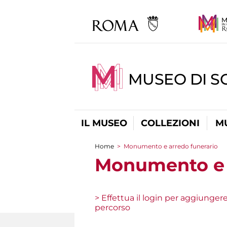
MUSEO DI S
IL MUSEO
COLLEZIONI
M
Home
>
Monumento e arredo funerario
Tu sei qui
Monumento e 
> Effettua il login per aggiunger
percorso