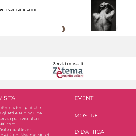
eiincomuneroma
Servizi museali
VISITA
EVENTI
Informazioni pratiche
Biglietti e audioguide
MOSTRE
ervizi per i visitatori
MIC card
isite didattiche
DIDATTICA
Le APP del Sistema Musei