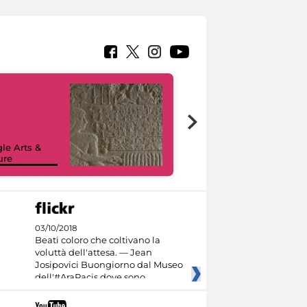
le Arts &
ure
I like MiC
03/10/2018
Beati coloro che coltivano la
voluttà dell'attesa. — Jean
Josipovici Buongiorno dal Museo
dell'#AraPacis dove sono