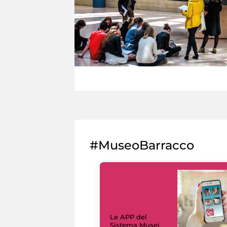
#MuseoBarracco
Le APP del
Sistema Musei