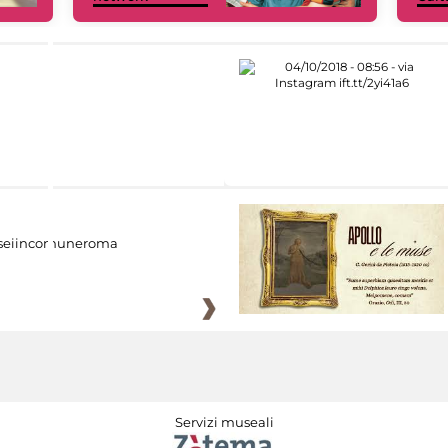
eiincomuneroma
Servizi museali