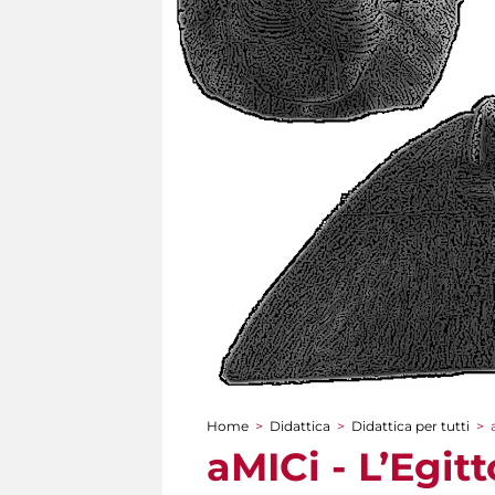
Home
>
Didattica
>
Didattica per tutti
>
Tu sei qui
aMICi - L’Egit