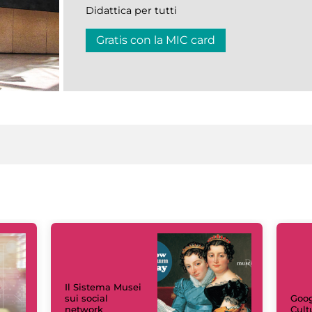
Didattica per tutti
Gratis con la MIC card
Il Sistema Musei
sui social
Goog
network
Cult