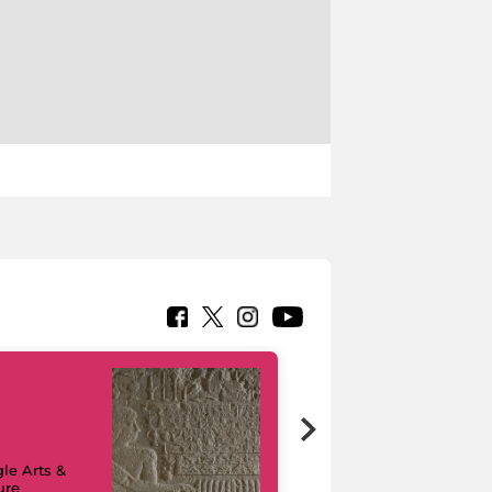
le Arts &
ure
I like MiC