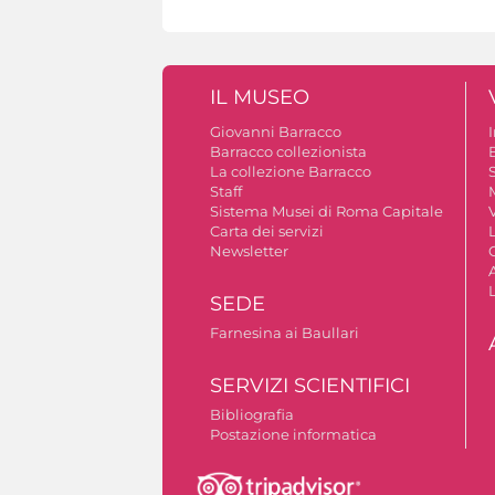
IL MUSEO
Giovanni Barracco
Barracco collezionista
La collezione Barracco
S
Staff
Sistema Musei di Roma Capitale
V
Carta dei servizi
Newsletter
A
SEDE
Farnesina ai Baullari
SERVIZI SCIENTIFICI
Bibliografia
Postazione informatica
Autorizzazione riprese fotografiche