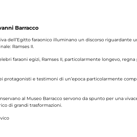
vanni Barracco
tiva dell’Egitto faraonico illuminano un discorso riguardante 
inale: Ramses II.
elebri faraoni egizi, Ramses II, particolarmente longevo, reg
ei protagonisti e testimoni di un’epoca particolarmente comple
onservano al Museo Barracco servono da spunto per una vivace
rico di grandi trasformazioni.
ovico