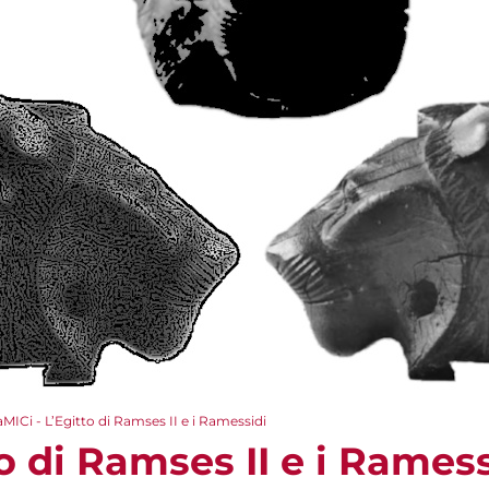
aMICi - L’Egitto di Ramses II e i Ramessidi
to di Ramses II e i Ramess