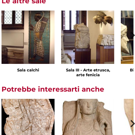
Le altre sale
Sala calchi
Sala III - Arte etrusca,
Bi
arte fenicia
Potrebbe interessarti anche