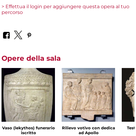
> Effettua il login per aggiungere questa opera al tuo
percorso
Opere della sala
Vaso (lekythos) funerario
Rilievo votivo con dedica
Test
iscritto
ad Apollo