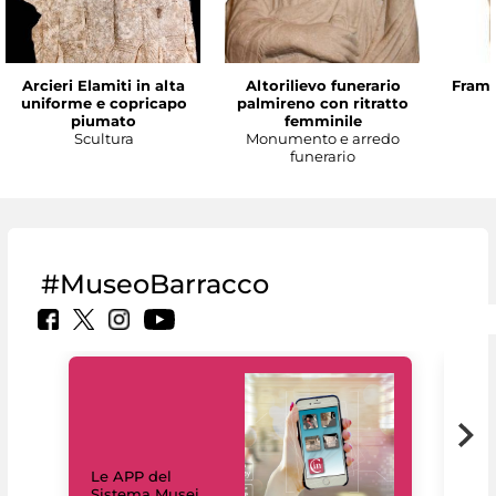
Arcieri Elamiti in alta
Altorilievo funerario
Framm
uniforme e copricapo
palmireno con ritratto
piumato
femminile
Scultura
Monumento e arredo
funerario
#MuseoBarracco
Il 
Le APP del
Mus
Sistema Musei
net