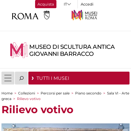
Acquista
Accedi
MUSEO DI SCULTURA ANTICA
GIOVANNI BARRACCO
TUTTI I MUSEI
Home
>
Collezioni
>
Percorsi per sale
>
Piano secondo
>
Sala VI - Arte
Tu sei qui
greca
>
Rilievo votivo
Rilievo votivo